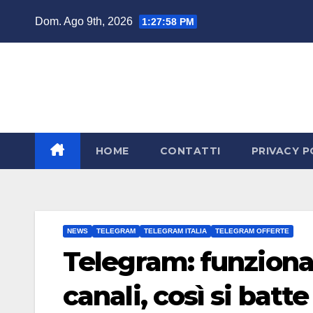
Salta
Dom. Ago 9th, 2026
1:27:59 PM
al
contenuto
HOME
CONTATTI
PRIVACY P
NEWS
TELEGRAM
TELEGRAM ITALIA
TELEGRAM OFFERTE
Telegram: funzional
canali, così si bat