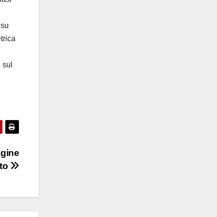
 su
trica
 sul
agine
tto