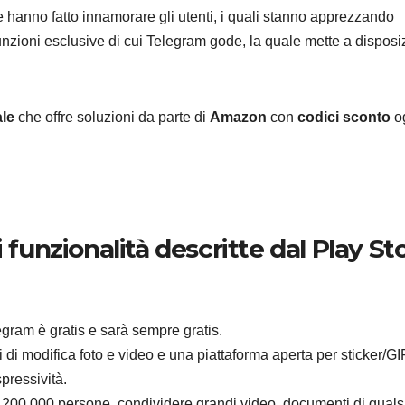
he hanno fatto innamorare gli utenti, i quali stanno apprezzando
 funzioni esclusive di cui Telegram gode, la quale mette a dispos
ANDROID
SAMSU
ale
che offre soluzioni da parte di
Amazon
con
codici sconto
o
Samsu
Galaxy:
strum
9 AGOSTO 2
integr
 funzionalità descritte dal Play St
liberar
sullo
egram è gratis e sarà sempre gratis.
smart
 di modifica foto e video e una piattaforma aperta per sticker/GI
pressività.
 200.000 persone, condividere grandi video, documenti di quals