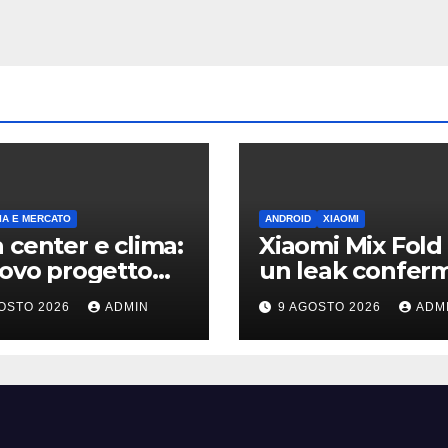
A E MERCATO
ANDROID
XIAOMI
 center e clima:
Xiaomi Mix Fold 
uovo progetto
un leak conferm
on riapre il
design a passap
OSTO 2026
ADMIN
9 AGOSTO 2026
ADM
ttito sulle
e HyperOS 4
sioni