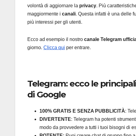
volontà di aggiornare la
privacy
. Più caratteristic
maggiormente i
canali
. Questa infatti è una delle
più interessi per gli utenti.
Ecco ad esempio il nostro
canale Telegram uffici
giorno.
Clicca qui
per entrare.
Telegram: ecco le principali
di Google
100% GRATIS E SENZA PUBBLICITÀ
: Tel
DIVERTENTE
: Telegram ha potenti strumenti
modo da provvedere a tutti i tuoi bisogni di es
POTENTE:
Puoi creare chat di gruppo fino a