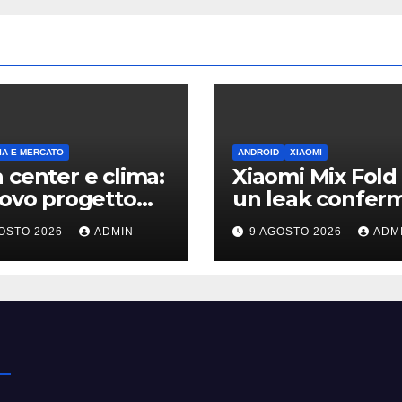
A E MERCATO
ANDROID
XIAOMI
 center e clima:
Xiaomi Mix Fold 
uovo progetto
un leak conferm
on riapre il
design a passap
OSTO 2026
ADMIN
9 AGOSTO 2026
ADM
ttito sulle
e HyperOS 4
sioni