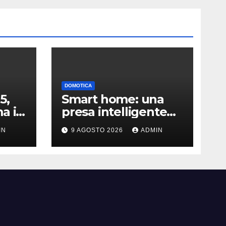
DOMOTICA
5,
Smart home: una
a il
presa intelligente
orto
da pochi euro può
IN
9 AGOSTO 2026
ADMIN
fare la differenza