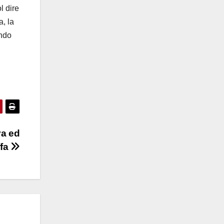
l dire
, la
ando
va ed
ffa