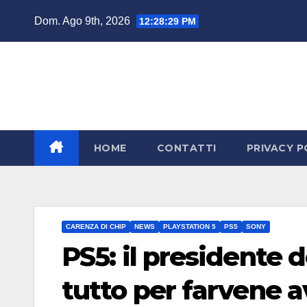
Salta
Dom. Ago 9th, 2026
12:28:30 PM
al
contenuto
HOME
CONTATTI
PRIVACY P
CARENZA DI CHIP
NEWS
PLAYSTATION 5
PS5
SONY
PS5: il presidente de
tutto per farvene 