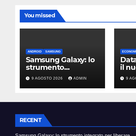
You missed
ANDROID
SAMSUNG
ECONOMI
Samsung Galaxy: lo
Data
strumento
il n
integrato per
Amaz
9 AGOSTO 2026
ADMIN
9 AG
liberare spazio sullo
diba
smartphone
emis
RECENT
Samsung Galaxy: lo strumento integrato per liberare