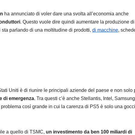
en
ha annunciato di voler dare una svolta all’economia anche
onduttori
. Questo vuole dire quindi aumentare la produzione di
 sta parlando di una moltitudine di prodotti,
di macchine
, sched
ANDROID
SAMSU
Samsu
Galaxy:
strum
9 AGOSTO 2
integr
liberar
tati Uniti è di riunire le principali aziende del paese e non solo 
ne di emergenza
. Tra questi c’è anche Stellantis, Intel, Samsung
sullo
to problema così grande in cui la carenza di PS5 è solo una gocci
smart
mile a quello di TSMC,
un investimento da ben 100 miliardi di