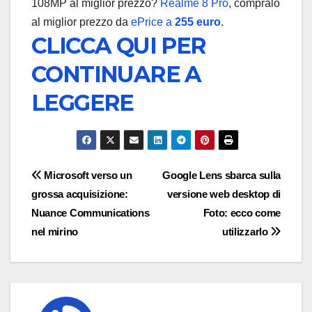
108MP al miglior prezzo?
Realme 8 Pro
, compralo
al miglior prezzo da
ePrice a
255 euro
.
CLICCA QUI PER
CONTINUARE A
LEGGERE
Navigazione
Microsoft verso un
Google Lens sbarca sulla
grossa acquisizione:
versione web desktop di
articoli
Nuance Communications
Foto: ecco come
nel mirino
utilizzarlo