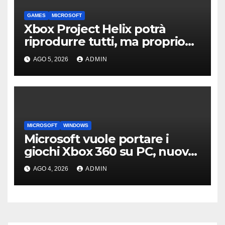
GAMES
MICROSOFT
Xbox Project Helix potrà
riprodurre tutti, ma proprio
tutti, i giochi per Xbox usciti
AGO 5, 2026
ADMIN
finora?
MICROSOFT
WINDOWS
Microsoft vuole portare i
giochi Xbox 360 su PC, nuove
indiscrezioni
AGO 4, 2026
ADMIN