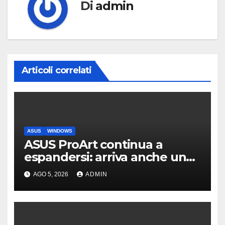
Di
admin
Articoli correlati
ASUS
WINDOWS
ASUS ProArt continua a
espandersi: arriva anche un
box SSD di fascia alta
AGO 5, 2026
ADMIN