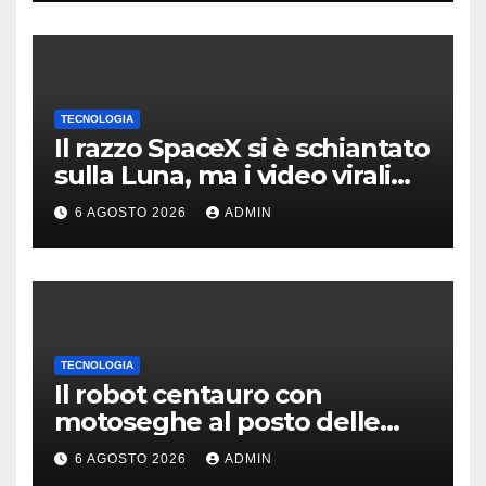
TECNOLOGIA
Il razzo SpaceX si è schiantato
sulla Luna, ma i video virali
erano quasi tutti falsi
6 AGOSTO 2026
ADMIN
TECNOLOGIA
Il robot centauro con
motoseghe al posto delle
mani è pronto per le missioni
6 AGOSTO 2026
ADMIN
impossibili