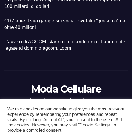
100 miliardi di dollari
CR7 apre il suo garage sui social: svelati i “giocattoli” da
oltre 40 milioni
L’avviso di AGCOM: stanno circolando email fraudolente
legate al dominio agcom.it.com
Moda Cellulare
Le migliori news sul mondo mobile
We use cookies on our website to give you the most relevant
experience by remembering your preferences and repeat
visits. By clicking “Accept All”, you consent to the use of ALL
the cookies. However, you may visit "Cookie Settings" to
Proudly powered by WordPress
|
Tema: Newsup di
Themeansar
.
provide a controlled consent.