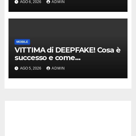
AGO 6, 2026
ADMIN
MOBILE
VITTIMA di DEEPFAKE! Cosa è
successo e come
DIFENDERSI!
AGO 5, 2026
ADMIN