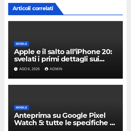
Articoli correlati
MOBILE
Apple e il salto all’iPhone 20:
svelati i primi dettagli sui
display dei futuri top di
AGO 6, 2026
ADMIN
gamma
MOBILE
Anteprima su Google Pixel
Watch 5: tutte le specifiche e
i prezzi trapelati