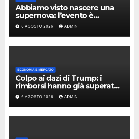
Abbiamo visto nascere una
supernova: l’evento è
rarissimo
6 AGOSTO 2026
ADMIN
ECONOMIA E MERCATO
Colpo ai dazi di Trump: i
rimborsi hanno già superato i
100 miliardi di dollari
6 AGOSTO 2026
ADMIN