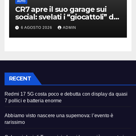
AUTO
CR7 apre il suo garage sui
social: svelati i “giocattoli” da
oltre 40 milioni
6 AGOSTO 2026
ADMIN
RECENT
Redmi 17 5G costa poco e debutta con display da quasi
7 pollici e batteria enorme
Abbiamo visto nascere una supernova: l’evento è
rarissimo