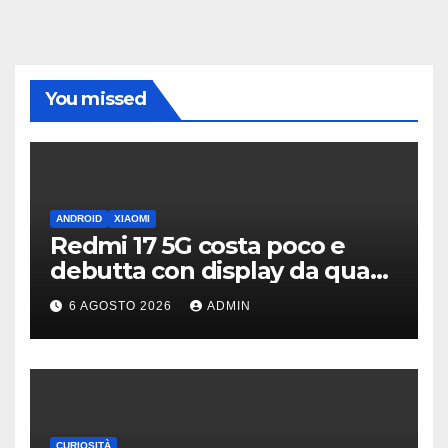
You missed
ANDROID
XIAOMI
Redmi 17 5G costa poco e
debutta con display da quasi
7 pollici e batteria enorme
6 AGOSTO 2026
ADMIN
CURIOSITÀ