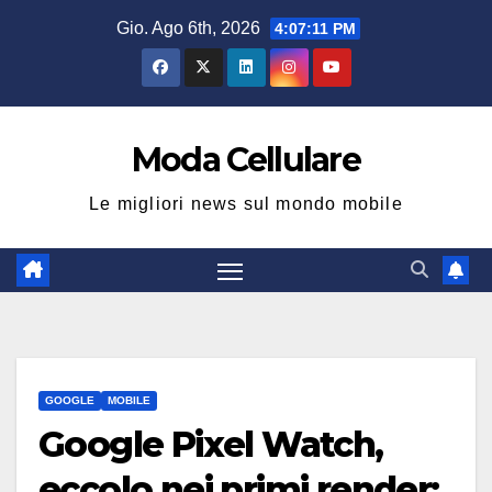
Salta
Gio. Ago 6th, 2026
4:07:12 PM
al
contenuto
Moda Cellulare
Le migliori news sul mondo mobile
GOOGLE
MOBILE
Google Pixel Watch,
eccolo nei primi render: