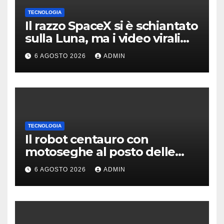
TECNOLOGIA
Il razzo SpaceX si è schiantato
sulla Luna, ma i video virali
erano quasi tutti falsi
6 AGOSTO 2026
ADMIN
TECNOLOGIA
Il robot centauro con
motoseghe al posto delle
mani è pronto per le missioni
6 AGOSTO 2026
ADMIN
impossibili