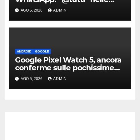
chat di gruppo e non solo
AGO 5, 2026
ADMIN
ANDROID
GOOGLE
Google Pixel Watch 5, ancora
conferme sulle pochissime
novità hardware
AGO 5, 2026
ADMIN