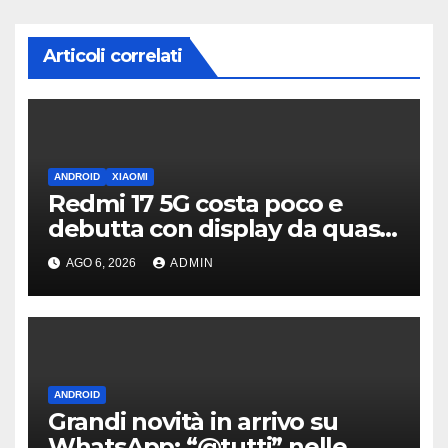
Articoli correlati
ANDROID
XIAOMI
Redmi 17 5G costa poco e
debutta con display da quasi
7 pollici e batteria enorme
AGO 6, 2026
ADMIN
ANDROID
Grandi novità in arrivo su
WhatsApp: “@tutti” nelle