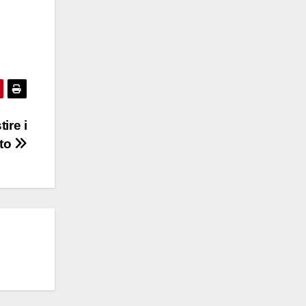
ire i
tto