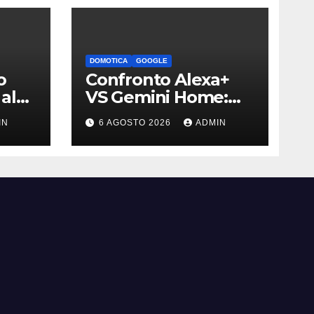
DOMOTICA
GOOGLE
o
Confronto Alexa+
al
VS Gemini Home:
i è
qual è l’assistente
IN
6 AGOSTO 2026
ADMIN
migliore | Video
bili