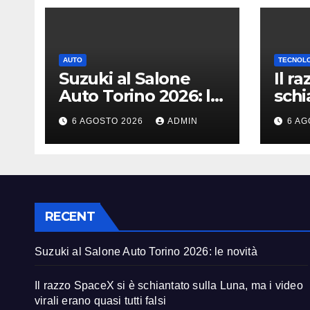
AUTO
TECNOL
Suzuki al Salone
Il r
Auto Torino 2026: le
schi
novità
Luna
6 AGOSTO 2026
ADMIN
6 AG
vira
tutti
RECENT
Suzuki al Salone Auto Torino 2026: le novità
Il razzo SpaceX si è schiantato sulla Luna, ma i video
virali erano quasi tutti falsi