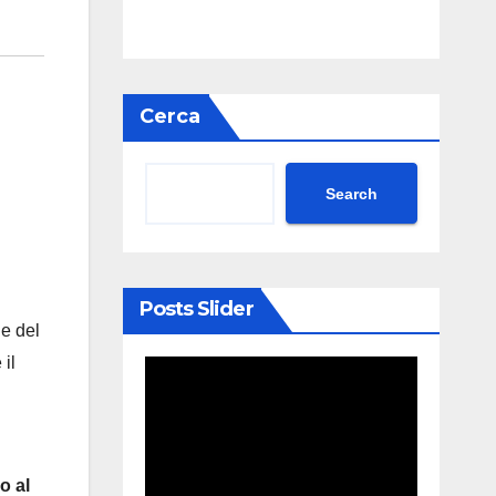
Cerca
Search
Posts Slider
ne del
 il
o al