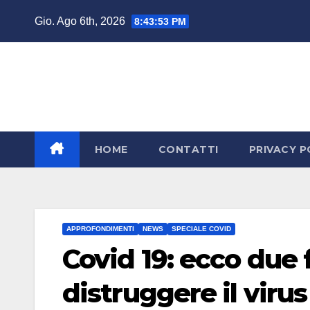
Salta
Gio. Ago 6th, 2026
8:43:54 PM
al
contenuto
HOME
CONTATTI
PRIVACY P
APPROFONDIMENTI
NEWS
SPECIALE COVID
Covid 19: ecco due
distruggere il virus