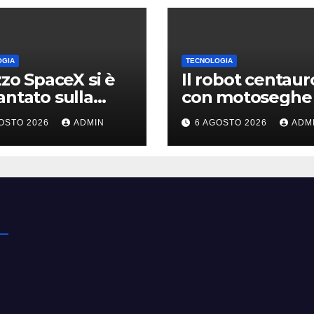
OGIA
TECNOLOGIA
azzo SpaceX si è
Il robot centaur
antato sulla
con motoseghe 
, ma i video
posto delle man
OSTO 2026
ADMIN
6 AGOSTO 2026
ADM
li erano quasi
pronto per le
 falsi
missioni impossi