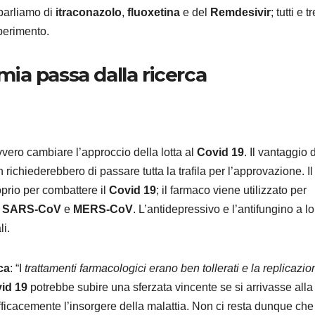
 parliamo di
itraconazolo
,
fluoxetina
e del
Remdesivir
; tutti e tr
perimento.
emia passa dalla ricerca
AUTO
Suzuki 
Salone
vero cambiare l’approccio della lotta al
Covid 19
. Il vantaggio d
Torino 
6 AGOSTO 2
ichiederebbero di passare tutta la trafila per l’approvazione. Il
novità
oprio per combattere il
Covid 19
; il farmaco viene utilizzato per
e
SARS-CoV
e
MERS-CoV
. L’antidepressivo e l’antifungino a lo
li.
ca
: “I
trattamenti farmacologici erano ben tollerati e la replicazio
id 19
potrebbe subire una sferzata vincente se si arrivasse alla
fficacemente l’insorgere della malattia. Non ci resta dunque che