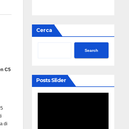
Cerca
Search
en C5
Posts Slider
85
i
a di