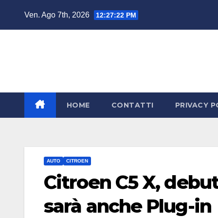
Salta
Ven. Ago 7th, 2026
12:27:23 PM
al
contenuto
HOME
CONTATTI
PRIVACY P
AUTO
CITROEN
Citroen C5 X, debu
sarà anche Plug-in