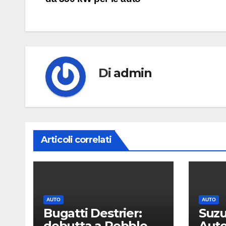
articoli
Di
admin
Articoli correlati
AUTO
AUTO
Bugatti Destrier:
Suzu
debutta a Pebble
Auto