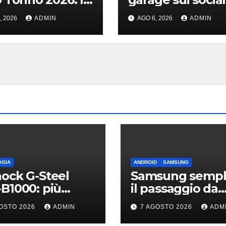
tà
svelati i “giocatto
, 2026
ADMIN
AGO 6, 2026
ADMIN
da oltre 40 milio
OGIA
ANDROID
SAMSUNG
ock G-Steel
Samsung sempli
B1000: più
il passaggio da
ile, leggero e
iPhone: passa
OSTO 2026
ADMIN
7 AGOSTO 2026
ADM
nesso
WhatsApp e c’è