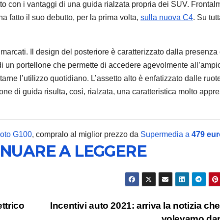
tutto con i vantaggi di una guida rialzata propria dei SUV. Fronta
 fatto il suo debutto, per la prima volta,
sulla nuova C4
. Su tutt
 marcati. Il design del posteriore è caratterizzato dalla presenza
ANDROID
SAMSU
e di un portellone che permette di accedere agevolmente all’ampi
Samsu
arne l’utilizzo quotidiano. L’assetto alto è enfatizzato dalle ruot
presen
one di guida risulta, così, rialzata, una caratteristica molto appr
ISOCE
7 AGOSTO 2
da 200
Moto G100
, compralo al miglior prezzo da
Supermedia a
479 eur
INUARE A LEGGERE
vedrem
Galaxy
ttrico
Incentivi auto 2021: arriva la notizia ch
volevamo da