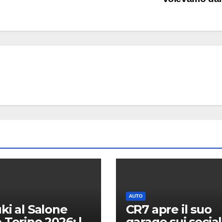
AUTO
ki al Salone
CR7 apre il suo
 Torino 2026: le
garage sui social