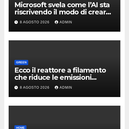
Microsoft svela come l’AI sta
riscrivendo il modo di creare
software
8 AGOSTO 2026
ADMIN
GREEN
Ecco il reattore a filamento
che riduce le emissioni
dell’industria chimica
8 AGOSTO 2026
ADMIN
HOME