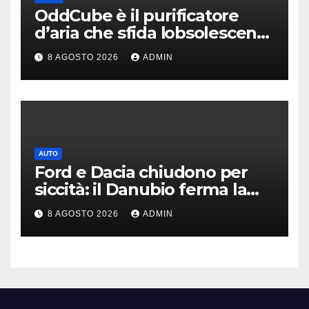
OddCube è il purificatore
d’aria che sfida lobsolescenza
programmata
8 AGOSTO 2026
ADMIN
AUTO
Ford e Dacia chiudono per
siccità: il Danubio ferma la
produzione auto
8 AGOSTO 2026
ADMIN