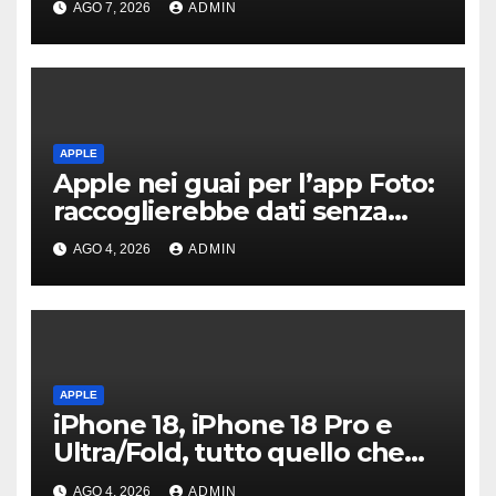
AGO 7, 2026
ADMIN
APPLE
Apple nei guai per l’app Foto:
raccoglierebbe dati senza
consenso
AGO 4, 2026
ADMIN
APPLE
iPhone 18, iPhone 18 Pro e
Ultra/Fold, tutto quello che
sappiamo ad oggi
AGO 4, 2026
ADMIN