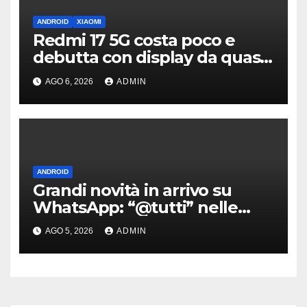
ANDROID
XIAOMI
Redmi 17 5G costa poco e
debutta con display da quasi
7 pollici e batteria enorme
AGO 6, 2026
ADMIN
ANDROID
Grandi novità in arrivo su
WhatsApp: “@tutti” nelle
chat di gruppo e non solo
AGO 5, 2026
ADMIN