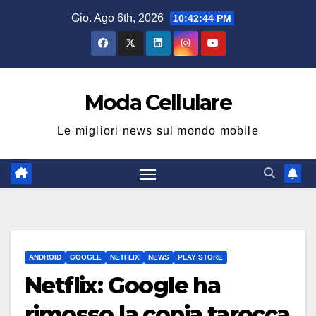
Salta
Gio. Ago 6th, 2026
10:42:44 PM
al
contenuto
Moda Cellulare
Le migliori news sul mondo mobile
ANDROID
GOOGLE
NETFLIX
NEWS
PLAY STORE
Netflix: Google ha
rimosso la copia tarocca