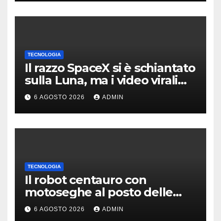
TECNOLOGIA
Il razzo SpaceX si è schiantato
sulla Luna, ma i video virali
erano quasi tutti falsi
6 AGOSTO 2026
ADMIN
TECNOLOGIA
Il robot centauro con
motoseghe al posto delle
mani è pronto per le missioni
6 AGOSTO 2026
ADMIN
impossibili