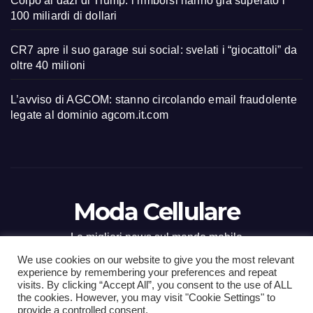
Colpo ai dazi di Trump: i rimborsi hanno già superato i
100 miliardi di dollari
CR7 apre il suo garage sui social: svelati i “giocattoli” da
oltre 40 milioni
L’avviso di AGCOM: stanno circolando email fraudolente
legate al dominio agcom.it.com
Moda Cellulare
Le migliori news sul mondo mobile
We use cookies on our website to give you the most relevant
experience by remembering your preferences and repeat
visits. By clicking “Accept All”, you consent to the use of ALL
the cookies. However, you may visit "Cookie Settings" to
Proudly powered by WordPress
|
Tema: Newsup di
Themeansar
.
provide a controlled consent.