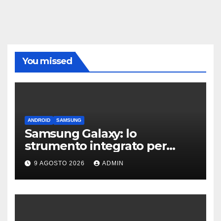
You missed
ANDROID
SAMSUNG
Samsung Galaxy: lo
strumento integrato per
liberare spazio sullo
9 AGOSTO 2026
ADMIN
smartphone