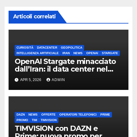
Articoli correlati
CURIOSITÀ
DATACENTER
GEOPOLITICA
INTELLIGENZA ARTIFICIALE
IRAN
NEWS
OPENAI
STARGATE
OpenAI Stargate minacciato
dall’Iran: il data center nel
mirino
APR 5, 2026
ADMIN
DAZN
NEWS
OFFERTE
OPERATORI TELEFONICI
PRIME
PROMO
TIM
TIMVISION
TIMVISION con DAZN e
Prime: nuova promo per