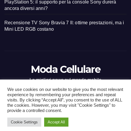
PlayStation 5: il supporto per la console Sony durerà
ancora diversi anni?
Recensione TV Sony Bravia 7 II: ottime prestazioni, ma i
Mini LED RGB costano
Moda Cellulare
Le migliori news sul mondo mobile
We use cookies on our website to give you the most relevant
experience by remembering your preferences and repeat
visits. By clicking “Accept All”, you consent to the use of ALL
the cookies. However, you may visit "Cookie Settings" to
Proudly powered by WordPress
|
Tema: Newsup di
Themeansar
.
provide a controlled consent.
Cookie Settings
Accept All
Home
Contact
CONTATTI
Privacy Policy