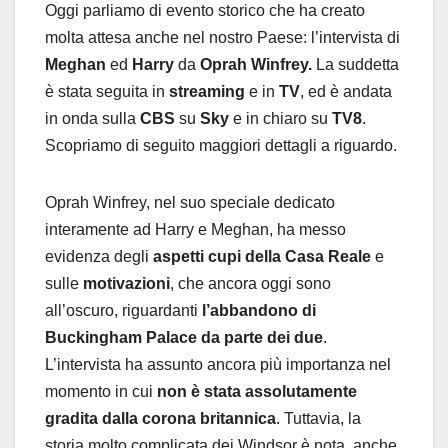
Oggi parliamo di evento storico che ha creato
molta attesa anche nel nostro Paese: l’intervista di
Meghan
ed
Harry
da
Oprah Winfrey.
La suddetta
è stata seguita in
streaming
e in
TV
, ed è andata
in onda sulla
CBS
su
Sky
e in chiaro su
TV8
.
Scopriamo di seguito maggiori dettagli a riguardo.
Oprah Winfrey, nel suo speciale dedicato
interamente ad Harry e Meghan, ha messo
evidenza degli
aspetti cupi della Casa Reale
e
sulle
motivazioni
, che ancora oggi sono
all’oscuro, riguardanti
l’abbandono di
Buckingham Palace da parte dei due
.
L’intervista ha assunto ancora più importanza nel
momento in cui
non è stata assolutamente
gradita dalla corona britannica
. Tuttavia, la
storia molto complicata dei Windsor è nota, anche