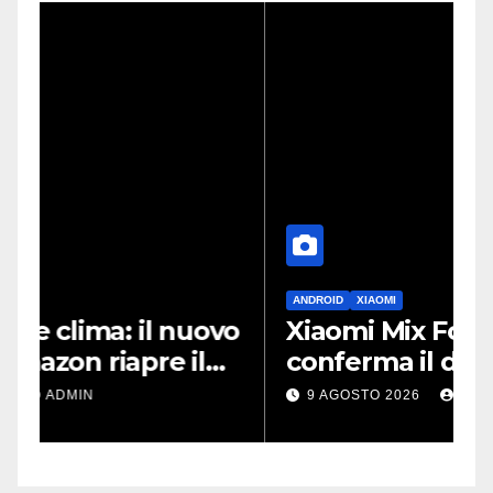
ANDROID
XIAOMI
D
vo
Xiaomi Mix Fold 5, un leak
S
conferma il design a
i
passaporto e HyperOS 4
p
9 AGOSTO 2026
ADMIN