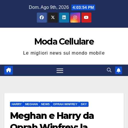
Salta
Dom. Ago 9th, 2026
4:03:55 PM
al
contenuto
Moda Cellulare
Le migliori news sul mondo mobile
HARRY
MEGHAN
NEWS
OPRAH WINFREY
SKY
Meghan e Harry da
Oprah Winfrey: la