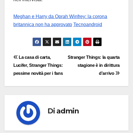
Meghan e Harry da Oprah Winfrey: la corona
britannica non ha approvato
Tecnoandroid
Navigazione
La casa di carta,
Stranger Things: la quarta
Lucifer, Stranger Things:
stagione è in dirittura
articoli
pessime novità per i fans
d’arrivo
Di
admin