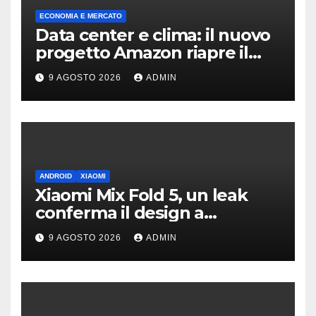
ECONOMIA E MERCATO
Data center e clima: il nuovo
progetto Amazon riapre il
dibattito sulle emissioni
9 AGOSTO 2026
ADMIN
ANDROID
XIAOMI
Xiaomi Mix Fold 5, un leak
conferma il design a
passaporto e HyperOS 4
9 AGOSTO 2026
ADMIN