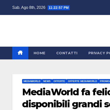
Salta
Sab. Ago 8th, 2026
11:22:58 PM
al
contenuto
HOME
CONTATTI
PRIVACY P
MEDIAWORLD
NEWS
OFFERTE
OFFERTE MEDIAWORLD
PROMOZ
MediaWorld fa felici 
disponibili grandi 