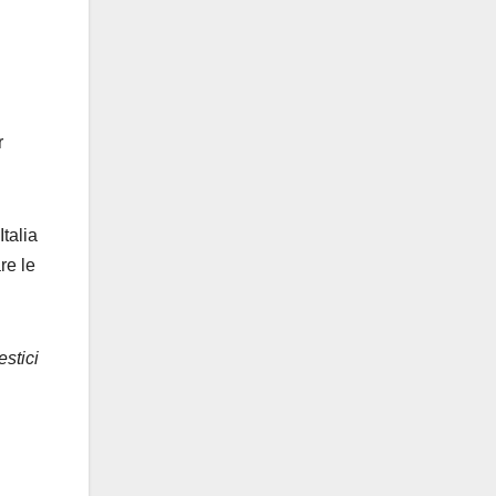
r
Italia
re le
estici