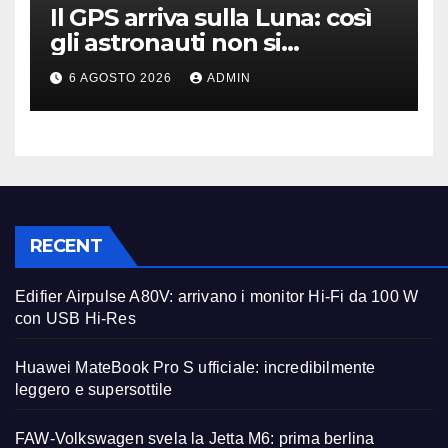
Il GPS arriva sulla Luna: così
gli astronauti non si
perderanno più
6 AGOSTO 2026
ADMIN
RECENT
Edifier Airpulse A80V: arrivano i monitor Hi-Fi da 100 W
con USB Hi-Res
Huawei MateBook Pro S ufficiale: incredibilmente
leggero e supersottile
FAW-Volkswagen svela la Jetta M6: prima berlina