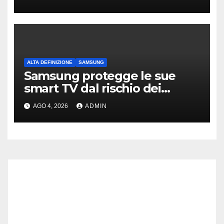
ALTA DEFINIZIONE
SAMSUNG
Samsung protegge le sue
smart TV dal rischio dei
“Residential Proxy”
AGO 4, 2026
ADMIN