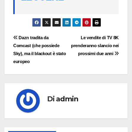
Navigazione
Dazn tradita da
Le vendite di TV 8K
Comcast (che possiede
prenderanno slancio nei
articoli
Sky), ma il blackout è stato
prossimi due anni
europeo
Di
admin