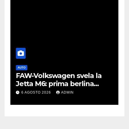
AUTO
T
FAW-Volkswagen svela la
I
Jetta M6: prima berlina
g
elettrica del marchio
p
6 AGOSTO 2026
ADMIN