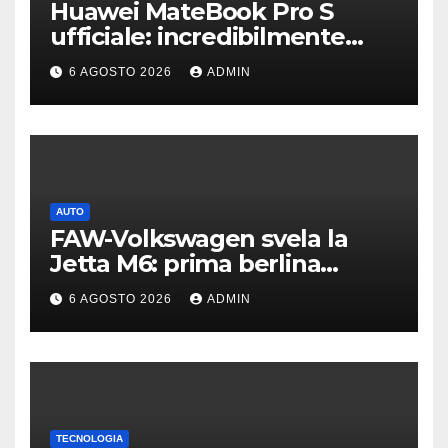
Huawei MateBook Pro S
ufficiale: incredibilmente
leggero e supersottile
6 AGOSTO 2026
ADMIN
AUTO
FAW-Volkswagen svela la
Jetta M6: prima berlina
elettrica del marchio
6 AGOSTO 2026
ADMIN
TECNOLOGIA