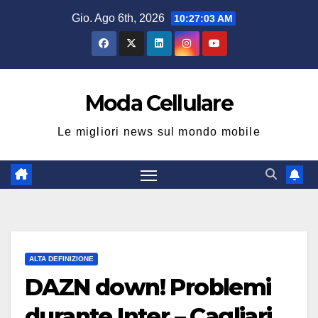
Salta
Gio. Ago 6th, 2026
10:27:04 AM
al
contenuto
Moda Cellulare
Le migliori news sul mondo mobile
ALTA DEFINIZIONE
DAZN down! Problemi
durante Inter – Cagliari