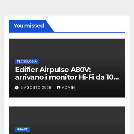
You missed
TECNOLOGIA
Edifier Airpulse A80V:
arrivano i monitor Hi-Fi da 100
W con USB Hi-Res
6 AGOSTO 2026
ADMIN
HUAWEI