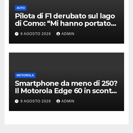
AUTO
Pilota di F1 derubato sul lago
di Como: “Mi hanno portato
via tutto”
9 AGOSTO 2026
ADMIN
MOTOROLA
Smartphone da meno di 250?
Il Motorola Edge 60 in sconto
su Amazon è il modello
9 AGOSTO 2026
ADMIN
giusto