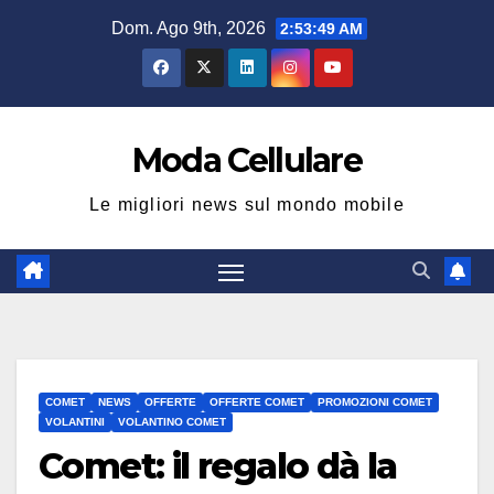
Salta
Dom. Ago 9th, 2026
2:53:50 AM
al
contenuto
Moda Cellulare
Le migliori news sul mondo mobile
COMET
NEWS
OFFERTE
OFFERTE COMET
PROMOZIONI COMET
VOLANTINI
VOLANTINO COMET
Comet: il regalo dà la