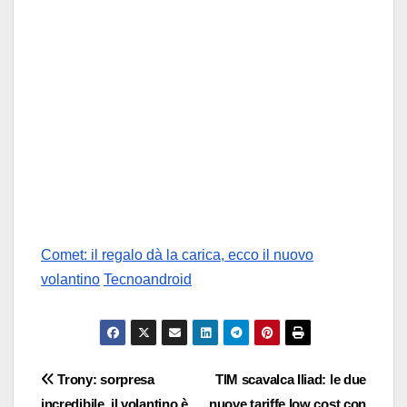
Comet: il regalo dà la carica, ecco il nuovo
volantino
Tecnoandroid
Navigazione
Trony: sorpresa
TIM scavalca Iliad: le due
incredibile, il volantino è
nuove tariffe low cost con