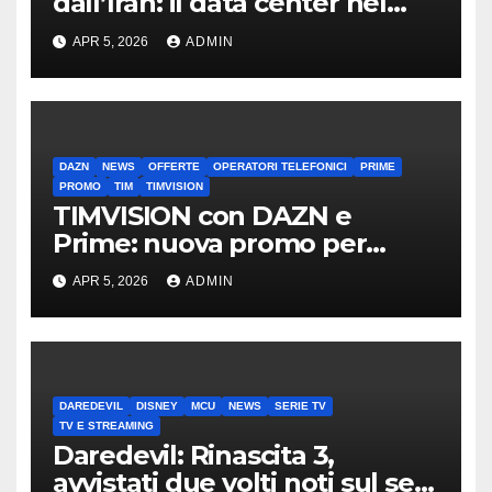
dall’Iran: il data center nel
mirino
APR 5, 2026
ADMIN
DAZN
NEWS
OFFERTE
OPERATORI TELEFONICI
PRIME
PROMO
TIM
TIMVISION
TIMVISION con DAZN e
Prime: nuova promo per
clienti TIM
APR 5, 2026
ADMIN
DAREDEVIL
DISNEY
MCU
NEWS
SERIE TV
TV E STREAMING
Daredevil: Rinascita 3,
avvistati due volti noti sul set