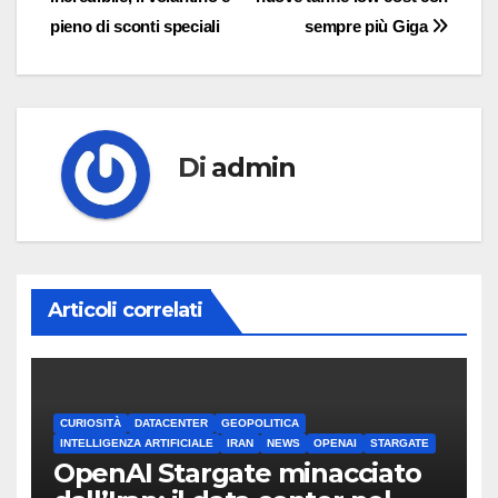
articoli
pieno di sconti speciali
sempre più Giga
Di
admin
Articoli correlati
CURIOSITÀ
DATACENTER
GEOPOLITICA
INTELLIGENZA ARTIFICIALE
IRAN
NEWS
OPENAI
STARGATE
OpenAI Stargate minacciato