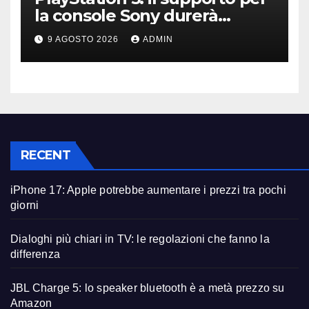
la console Sony durerà
ancora diversi anni?
9 AGOSTO 2026
ADMIN
RECENT
iPhone 17: Apple potrebbe aumentare i prezzi tra pochi
giorni
Dialoghi più chiari in TV: le regolazioni che fanno la
differenza
JBL Charge 5: lo speaker bluetooth è a metà prezzo su
Amazon