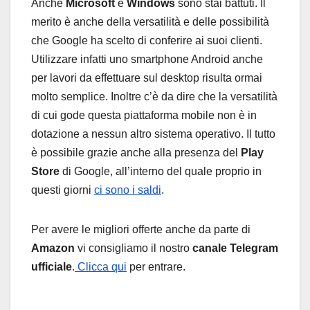
Anche
Microsoft
e
Windows
sono stai battuti. Il
merito è anche della versatilità e delle possibilità
che Google ha scelto di conferire ai suoi clienti.
Utilizzare infatti uno smartphone Android anche
per lavori da effettuare sul desktop risulta ormai
molto semplice. Inoltre c’è da dire che la versatilità
di cui gode questa piattaforma mobile non è in
dotazione a nessun altro sistema operativo. Il tutto
è possibile grazie anche alla presenza del
Play
Store
di Google, all’interno del quale proprio in
questi giorni
ci sono i saldi
.
Per avere le migliori offerte anche da parte di
Amazon
vi consigliamo il nostro
canale Telegram
ufficiale
.
Clicca qui
per entrare.