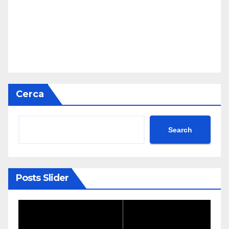
Cerca
Search
Posts Slider