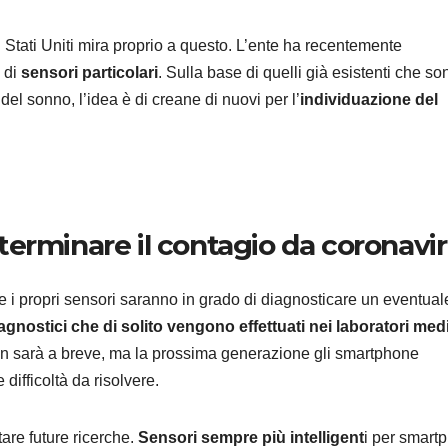
 Stati Uniti mira proprio a questo. L’ente ha recentemente
 di
sensori particolari
. Sulla base di quelli già esistenti che so
del sonno, l’idea è di creane di nuovi per l’
individuazione del
ECONOMIA E MERC
TikTok
250 pos
lavoro 
7 AGOSTO 2
erminare il contagio da coronavi
Nashvil
motivi 
che i propri sensori saranno in grado di diagnosticare un eventual
iagnostici che di solito vengono effettuati nei laboratori med
scelta
non sarà a breve, ma la prossima generazione gli smartphone
ifficoltà da risolvere.
tare future ricerche.
Sensori sempre più intelligent
i per smart