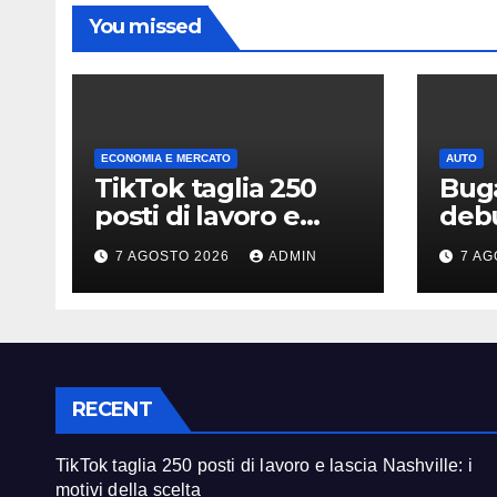
You missed
ECONOMIA E MERCATO
AUTO
TikTok taglia 250
Buga
posti di lavoro e
debu
lascia Nashville: i
Beac
7 AGOSTO 2026
ADMIN
7 AG
motivi della scelta
deri
RECENT
TikTok taglia 250 posti di lavoro e lascia Nashville: i
motivi della scelta