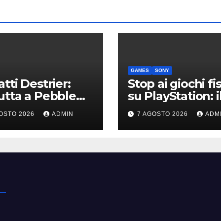
GAMES
SONY
tti Destrier:
Stop ai giochi fis
tta a Pebble
su PlayStation: i
h la one-off
nuovo avviso di
OSTO 2026
ADMIN
7 AGOSTO 2026
ADM
vata dalla Bolide
Sony è l’ennesi
conferma