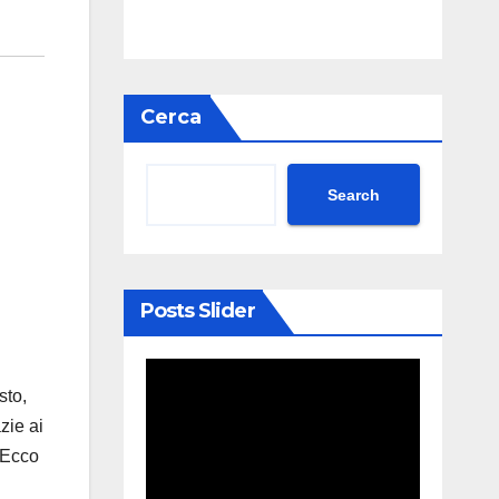
Cerca
Search
Posts Slider
sto,
zie ai
. Ecco