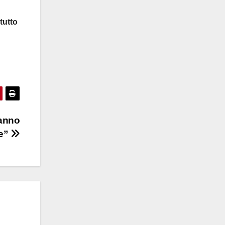
tutto
ranno
e”