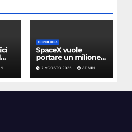
TECNOLOGIA
ici
SpaceX vuole
l
portare un milione
di data center nello
IN
7 AGOSTO 2026
ADMIN
ma
spazio: Nvidia sarà il
cervello