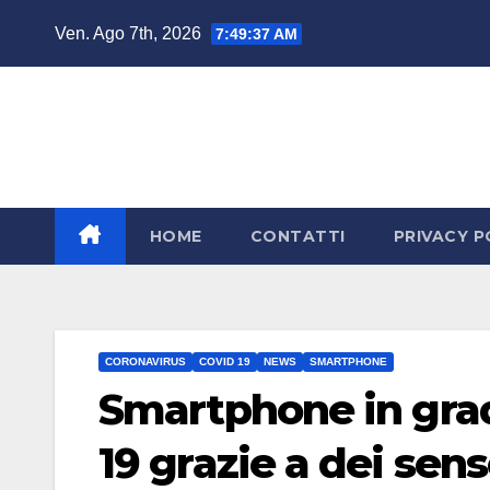
Salta
Ven. Ago 7th, 2026
7:49:38 AM
al
contenuto
HOME
CONTATTI
PRIVACY P
CORONAVIRUS
COVID 19
NEWS
SMARTPHONE
Smartphone in grad
19 grazie a dei sens