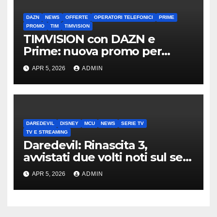
DAZN
NEWS
OFFERTE
OPERATORI TELEFONICI
PRIME
PROMO
TIM
TIMVISION
TIMVISION con DAZN e
Prime: nuova promo per
clienti TIM
APR 5, 2026
ADMIN
DAREDEVIL
DISNEY
MCU
NEWS
SERIE TV
TV E STREAMING
Daredevil: Rinascita 3,
avvistati due volti noti sul set
di New York
APR 5, 2026
ADMIN