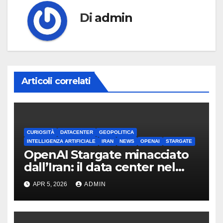
Di
admin
Articoli correlati
CURIOSITÀ
DATACENTER
GEOPOLITICA
INTELLIGENZA ARTIFICIALE
IRAN
NEWS
OPENAI
STARGATE
OpenAI Stargate minacciato
dall’Iran: il data center nel
mirino
APR 5, 2026
ADMIN