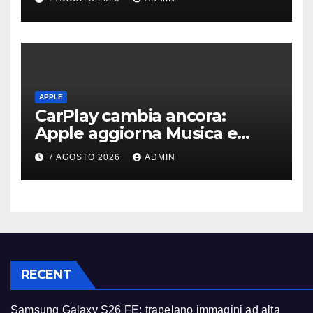
APPLE
CarPlay cambia ancora:
Apple aggiorna Musica e
Podcast in auto
7 AGOSTO 2026
ADMIN
RECENT
Samsung Galaxy S26 FE: trapelano immagini ad alta