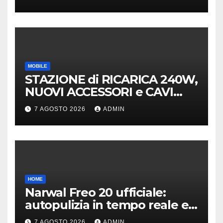
design
MOBILE
STAZIONE di RICARICA 240W,
NUOVI ACCESSORI e CAVI
40Gb SBS
7 AGOSTO 2026
ADMIN
HOME
Narwal Freo 20 ufficiale:
autopulizia in tempo reale e
speciale design in tessuto
7 AGOSTO 2026
ADMIN