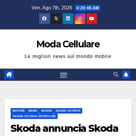
Salta
Ven. Ago 7th, 2026
4:20:46 AM
al
contenuto
Moda Cellulare
Le migliori news sul mondo mobile
MOTORI
NEWS
SKODA
SKODA OCTAVIA
SKODA OCTAVIA SPORTLINE
Skoda annuncia Skoda