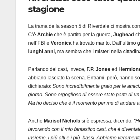
stagione
La trama della season 5 di Riverdale ci mostra com
C’è
Archie
che è partito per la guerra,
Jughead
ch
nell’FBI e
Veronica
ha trovato marito. Dall’ultimo g
lunghi anni
, ma sembra che i misteri nella cittadin
Parlando del cast, invece,
F.P. Jones
ed
Hermion
abbiano lasciato la scena. Entrami, però, hanno sot
dichiarato:
Sono incredibilmente grato per le amiciz
giorno. Sono orgoglioso di essere stato parte di un
Ma ho deciso che è il momento per me di andare ava
Anche
Marisol Nichols
si è espressa, dicendo:
“H
lavorando con il mio fantastico cast, che è diventa
insieme, i più alti e i più bassi. Abbiamo veramente 