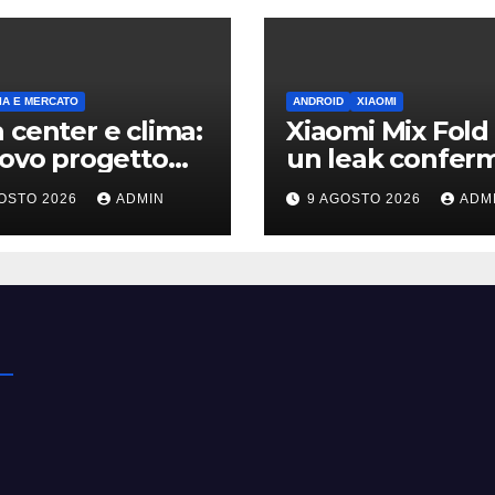
A E MERCATO
ANDROID
XIAOMI
 center e clima:
Xiaomi Mix Fold 
uovo progetto
un leak conferm
on riapre il
design a passap
OSTO 2026
ADMIN
9 AGOSTO 2026
ADM
ttito sulle
e HyperOS 4
sioni