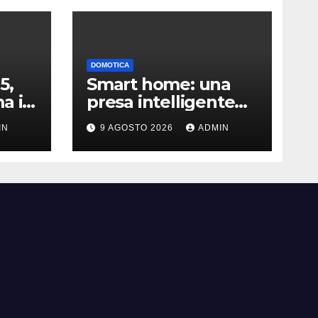
DOMOTICA
5,
Smart home: una
a il
presa intelligente
orto
da pochi euro può
IN
9 AGOSTO 2026
ADMIN
fare la differenza