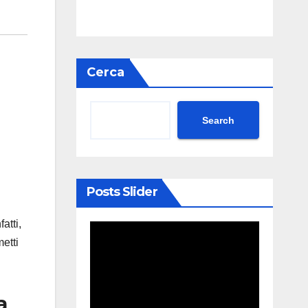
Cerca
Search
Posts Slider
nfatti,
metti
a