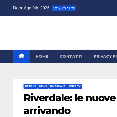
Salta
Dom. Ago 9th, 2026
12:26:58 PM
al
contenuto
HOME
CONTATTI
PRIVACY P
NETFLIX
NEWS
RIVERDALE
SERIE TV
Riverdale: le nuove
arrivando