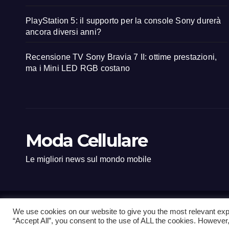
PlayStation 5: il supporto per la console Sony durerà
ancora diversi anni?
Recensione TV Sony Bravia 7 II: ottime prestazioni,
ma i Mini LED RGB costano
Moda Cellulare
Le migliori news sul mondo mobile
We use cookies on our website to give you the most relevant exp
Proudly powered by WordPress
|
Tema: Newsup di
Themeansar
.
“Accept All”, you consent to the use of ALL the cookies. However,