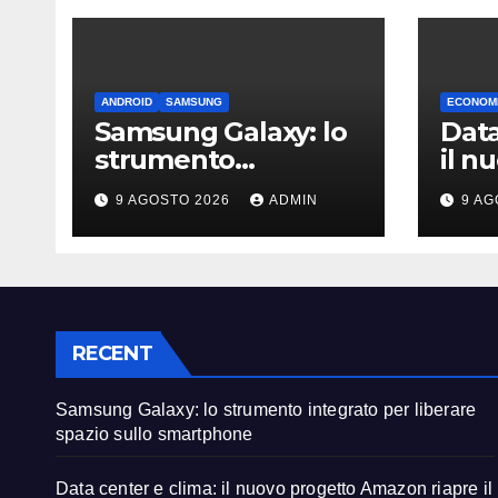
ANDROID
SAMSUNG
ECONOMI
Samsung Galaxy: lo
Data
strumento
il n
integrato per
Amaz
9 AGOSTO 2026
ADMIN
9 AG
liberare spazio sullo
diba
smartphone
emis
RECENT
Samsung Galaxy: lo strumento integrato per liberare
spazio sullo smartphone
Data center e clima: il nuovo progetto Amazon riapre il