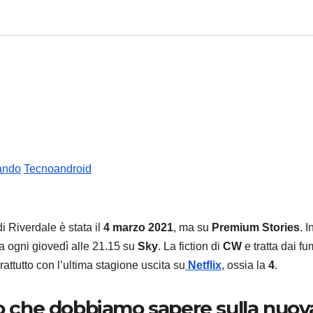
vando
Tecnoandroid
i Riverdale è stata il
4 marzo 2021
, ma su
Premium Stories
. I
a ogni giovedì alle 21.15 su
Sky
. La fiction di
CW
e tratta dai fu
ttutto con l’ultima stagione uscita su
Netflix
, ossia la
4
.
lo che dobbiamo sapere sulla nuov