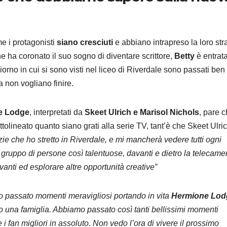
e i protagonisti
siano cresciuti
e abbiano intrapreso la loro str
e ha coronato il suo sogno di diventare scrittore,
Betty
è entrat
ANDROID
SAMSU
iorno in cui si sono visti nel liceo di Riverdale sono passati ben
Samsu
a non vogliano finire.
Galaxy:
e Lodge
, interpretati da
Skeet Ulrich e Marisol Nichols
, pare 
strum
9 AGOSTO 2
tolineato quanto siano grati alla serie TV, tant’è che Skeet Ulri
integr
ie che ho stretto in Riverdale, e mi mancherà vedere tutti ogni
liberar
 gruppo di persone così talentuose, davanti e dietro la telecame
nti ed esplorare altre opportunità creative”
sullo
smart
o passato momenti meravigliosi portando in vita
Hermione Lod
to una famiglia. Abbiamo passato così tanti bellissimi momenti
i fan migliori in assoluto. Non vedo l’ora di vivere il prossimo