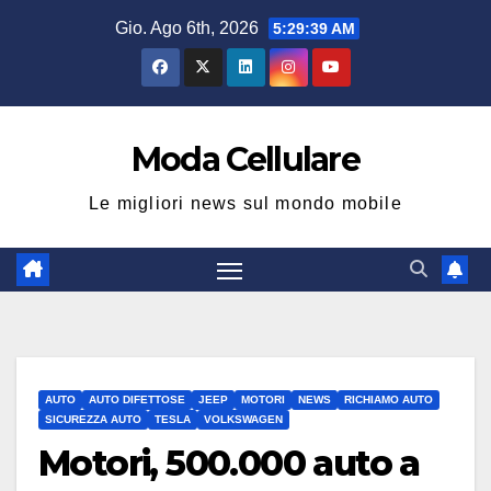
Salta
Gio. Ago 6th, 2026
5:29:40 AM
al
contenuto
Moda Cellulare
Le migliori news sul mondo mobile
AUTO
AUTO DIFETTOSE
JEEP
MOTORI
NEWS
RICHIAMO AUTO
SICUREZZA AUTO
TESLA
VOLKSWAGEN
Motori, 500.000 auto a