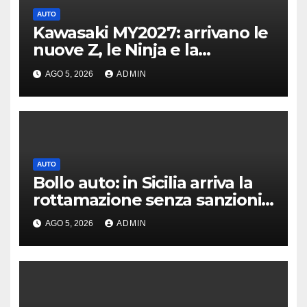
AUTO
Kawasaki MY2027: arrivano le
nuove Z, le Ninja e la
crossover Versys 650
AGO 5, 2026
ADMIN
AUTO
Bollo auto: in Sicilia arriva la
rottamazione senza sanzioni
né interessi
AGO 5, 2026
ADMIN