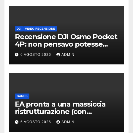
DJI
VIDEO RECENSIONE
Recensione DJI Osmo Pocket
4P: non pensavo potesse
piacermi così tanto
6 AGOSTO 2026
ADMIN
GAMES
EA pronta a una massiccia
ristrutturazione (con
licenziamenti) dopo l’addio
6 AGOSTO 2026
ADMIN
alla Borsa?