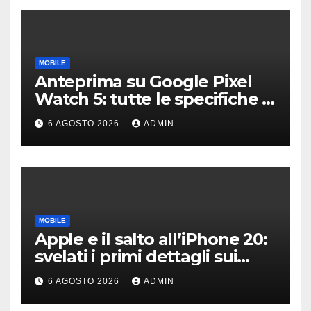
MOBILE
Anteprima su Google Pixel
Watch 5: tutte le specifiche e
i prezzi trapelati
6 AGOSTO 2026
ADMIN
MOBILE
Apple e il salto all’iPhone 20:
svelati i primi dettagli sui
display dei futuri top di
6 AGOSTO 2026
ADMIN
gamma