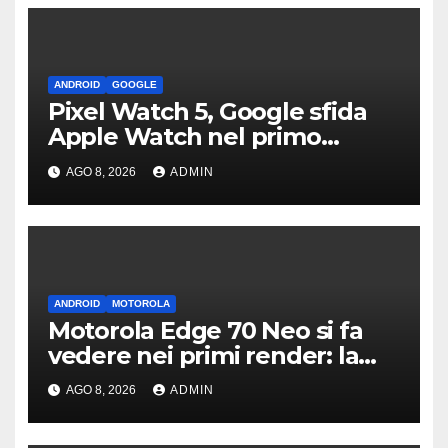
ANDROID
GOOGLE
Pixel Watch 5, Google sfida
Apple Watch nel primo
teaser: “sembra un orologio”
AGO 8, 2026
ADMIN
ANDROID
MOTOROLA
Motorola Edge 70 Neo si fa
vedere nei primi render: la
fotocamera è da 200 MP
AGO 8, 2026
ADMIN