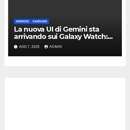
ANDROID
SAMSUNG
La nuova UI di Gemini sta
arrivando sui Galaxy Watch:
primi avvistamenti
AGO 7, 2026
ADMIN