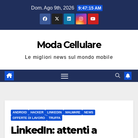
Salta
Dom. Ago 9th, 2026
9:47:16 AM
al
contenuto
Moda Cellulare
Le migliori news sul mondo mobile
ANDROID
HACKER
LINKEDIN
MALWARE
NEWS
OFFERTE DI LAVORO
TRUFFA
LinkedIn: attenti a