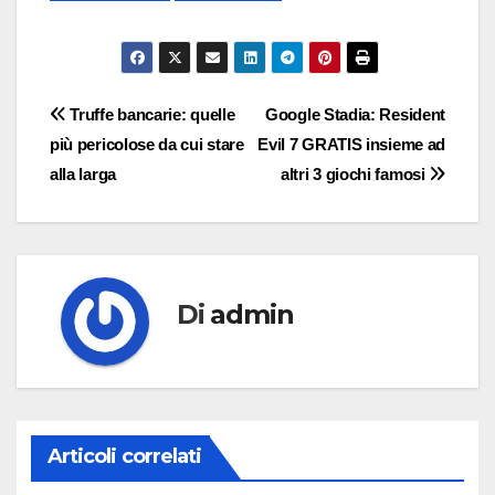
Navigazione
Truffe bancarie: quelle
Google Stadia: Resident
più pericolose da cui stare
Evil 7 GRATIS insieme ad
articoli
alla larga
altri 3 giochi famosi
Di
admin
Articoli correlati