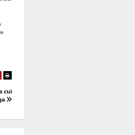
o
ie
a cui
rga