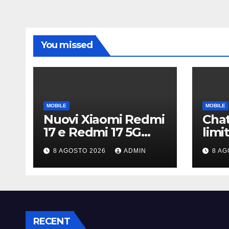
You missed
MOBILE
MOBILE
Nuovi Xiaomi Redmi
Chat
17 e Redmi 17 5G
limit
ufficiali in Italia:
infin
8 AGOSTO 2026
ADMIN
8 AG
specifiche tecniche,
acco
differenze e prezzi
inte
pote
RECENT