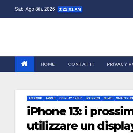
Salta
Sab. Ago 8th, 2026
3:22:02 AM
al
contenuto
HOME
CONTATTI
PRIVACY P
ANDROID
APPLE
DISPLAY 120HZ
IPAD PRO
NEWS
SMARTPHO
iPhone 13: i prossi
utilizzare un displa