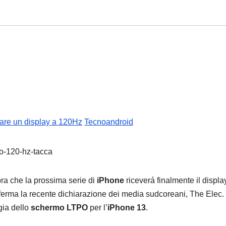
zare un display a 120Hz
Tecnoandroid
a che la prossima serie di
iPhone
riceverá finalmente il displa
ferma la recente dichiarazione dei media sudcoreani, The Elec.
ogia dello
schermo LTPO
per l’
iPhone 13
.