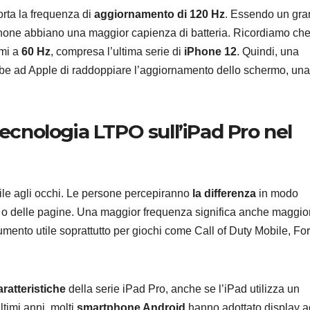
rta la frequenza di
aggiornamento di 120 Hz
. Essendo un gr
 iPhone abbiano una maggior capienza di batteria. Ricordiamo ch
rmi a
60 Hz
, compresa l’ultima serie di
iPhone 12
. Quindi, una
e ad Apple di raddoppiare l’aggiornamento dello schermo, una
MOBILE
Nuovi 
tecnologia LTPO sull’iPad Pro nel
Redmi 
Redmi 
8 AGOSTO 2
ufficial
bile agli occhi. Le persone percepiranno
la differenza
in modo
Italia:
 o delle pagine. Una maggior frequenza significa anche maggio
rumento utile soprattutto per giochi come Call of Duty Mobile, For
specif
tecnic
differ
aratteristiche
della serie iPad Pro, anche se l’iPad utilizza un
ultimi anni, molti
smartphone Android
hanno adottato display a