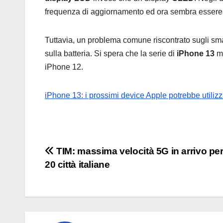
frequenza di aggiornamento ed ora sembra essere ar
Tuttavia, un problema comune riscontrato sugli sma
sulla batteria. Si spera che la serie di
iPhone 13
ma
iPhone 12.
iPhone 13: i prossimi device Apple potrebbe utiliz
Navigazione
TIM: massima velocità 5G in arrivo per 
20 città italiane
articoli