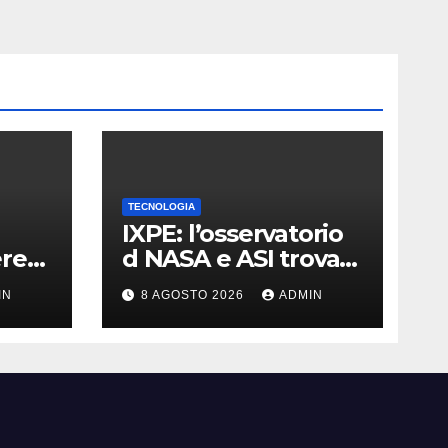
TECNOLOGIA
IXPE: l’osservatorio
ere
d NASA e ASI trova
quido
le tracce di una
IN
8 AGOSTO 2026
ADMIN
teoria formulata 90
anni fa