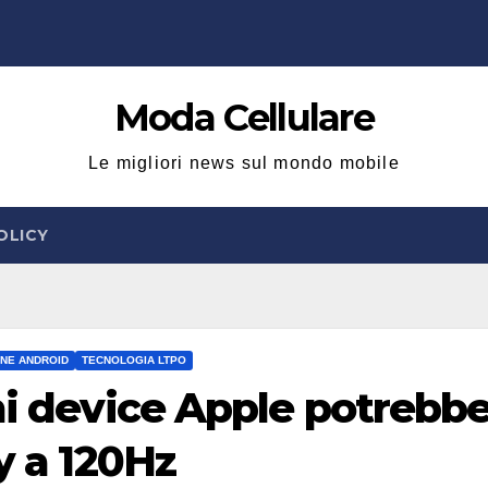
Moda Cellulare
Le migliori news sul mondo mobile
OLICY
NE ANDROID
TECNOLOGIA LTPO
mi device Apple potrebb
y a 120Hz