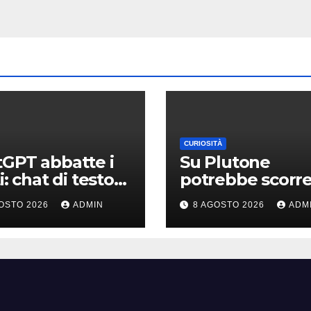
CURIOSITÀ
GPT abbatte i
Su Plutone
i: chat di testo
potrebbe scorr
ite per gli
ancora azoto li
OSTO 2026
ADMIN
8 AGOSTO 2026
ADM
unt gratis e
lligenza
nziata