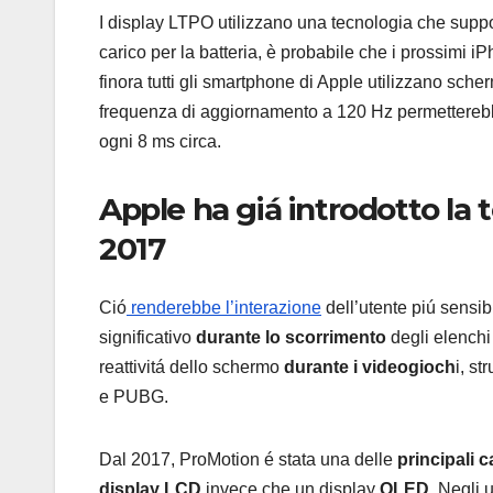
I display LTPO utilizzano una tecnologia che suppo
carico per la batteria, è probabile che i prossimi
finora tutti gli smartphone di Apple utilizzano sche
frequenza di aggiornamento a 120 Hz permetterebb
ogni 8 ms circa.
Apple ha giá introdotto la 
2017
Ció
renderebbe l’interazione
dell’utente piú sensi
significativo
durante lo scorrimento
degli elenchi
reattivitá dello schermo
durante i videogioch
i, st
e PUBG.
Dal 2017, ProMotion é stata una delle
principali c
display LCD
invece che un display
OLED
. Negli 