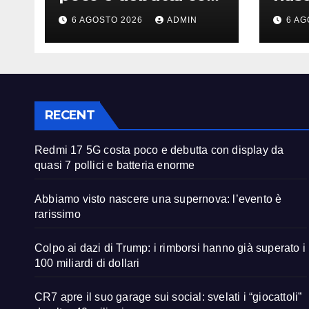
display da quasi 7
supe
6 AGOSTO 2026
ADMIN
6 AG
pollici e batteria
è ra
enorme
RECENT
Redmi 17 5G costa poco e debutta con display da
quasi 7 pollici e batteria enorme
Abbiamo visto nascere una supernova: l’evento è
rarissimo
Colpo ai dazi di Trump: i rimborsi hanno già superato i
100 miliardi di dollari
CR7 apre il suo garage sui social: svelati i “giocattoli”