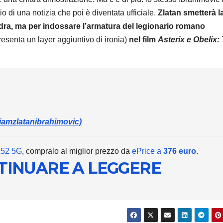
 di una notizia che poi è diventata ufficiale.
Zlatan smetterà l
adra, ma per indossare l’armatura del legionario romano
esenta un layer aggiuntivo di ironia)
nel film
Asterix e Obelix:
ANDROID
XIAOMI
Redmi 
costa 
debutt
6 AGOSTO 2
iamzlatanibrahimovic)
displa
quasi 7
A52 5G
, compralo al miglior prezzo da
ePrice a
376 euro
.
NTINUARE A LEGGERE
e batte
enorm