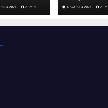
rnova: l’evento
hanno già super
OSTO 2026
ADMIN
6 AGOSTO 2026
ADM
rissimo
100 miliardi di do