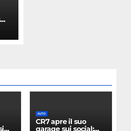
:
o
AUTO
CR7 apre il suo
si
garage sui social: