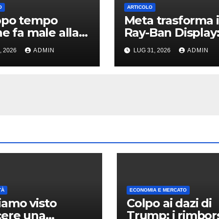
O
ARTICOLO
ppo tempo
Meta trasforma i
ne fa male alla
Ray-Ban Display
te: ne parla uno
ora basta un dit
, 2026
ADMIN
LUG 31, 2026
ADMIN
io tedesco
per scrivere
ovunque
TÀ
ECONOMIA E MERCATO
amo visto
Colpo ai dazi di
cere una
Trump: i rimbor