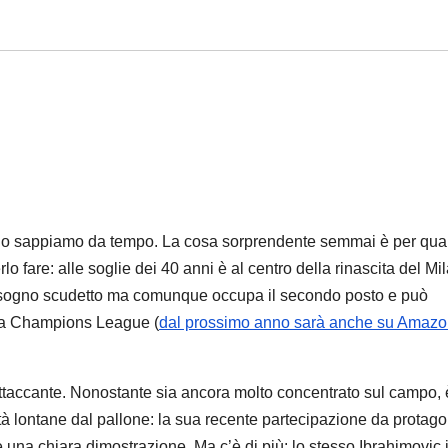
i lo sappiamo da tempo. La cosa sorprendente semmai è per qua
o fare: alle soglie dei 40 anni è al centro della rinascita del Mil
il sogno scudetto ma comunque occupa il secondo posto e può
ella Champions League (
dal prossimo anno sarà anche su Amaz
attaccante. Nonostante sia ancora molto concentrato sul campo, 
à lontane dal pallone: la sua recente partecipazione da protago
è una chiara dimostrazione. Ma c’è di più: lo stesso Ibrahimovic i