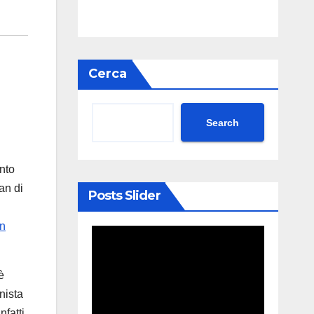
Cerca
Search
nto
an di
Posts Slider
on
è
nista
nfatti