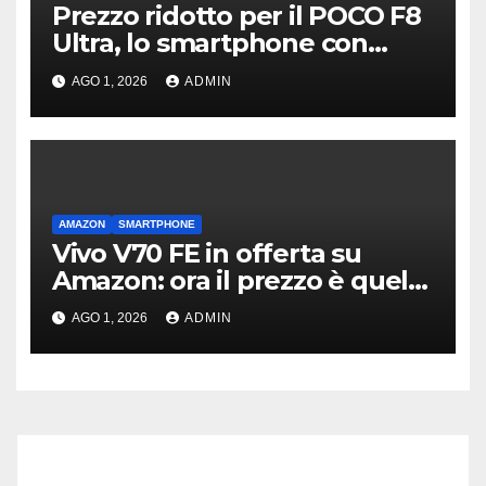
Prezzo ridotto per il POCO F8
Ultra, lo smartphone con
subwoofer Bose sul retro
AGO 1, 2026
ADMIN
AMAZON
SMARTPHONE
Vivo V70 FE in offerta su
Amazon: ora il prezzo è quello
giusto?
AGO 1, 2026
ADMIN