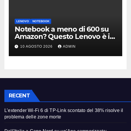
LENOVO
NOTEBOOK
Notebook a meno di 600 su
Amazon? Questo Lenovo è il
modello giusto (anche a rate)
10 AGOSTO 2026
ADMIN
RECENT
L’extender Wi-Fi 6 di TP-Link scontato del 38% risolve il
problema delle zone morte