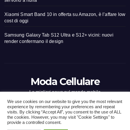
servono a nulla
Xiaomi Smart Band 10 in offerta su Amazon, è l’affare low
cost di oggi
Samsung Galaxy Tab S12 Ultra e S12+ vicini: nuovi
render confermano il design
Moda Cellulare
Le migliori news sul mondo mobile
We use cookies on our website to give you the most relevant
experience by remembering your preferences and repeat
visits. By clicking “Accept All”, you consent to the use of ALL
the cookies. However, you may visit "Cookie Settings" to
Proudly powered by WordPress
|
Tema: Newsup di
Themeansar
.
provide a controlled consent.