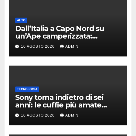
AUTO
Dall’Italia a Capo Nord su
un’Ape camperizzata:
l’incredibile impresa di
10 AGOSTO 2026
ADMIN
Francesco
TECNOLOGIA
Sony torna indietro di sei
anni: le cuffie più amate
potrebbero rinascere
10 AGOSTO 2026
ADMIN