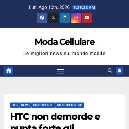
Salta
Lun. Ago 10th, 2026
9:29:23 AM
al
contenuto
Moda Cellulare
Le migliori news sul mondo mobile
HTC
NEWS
SMARTPHONE
SMARTPHONE 5G
HTC non demorde e
punta forte gli