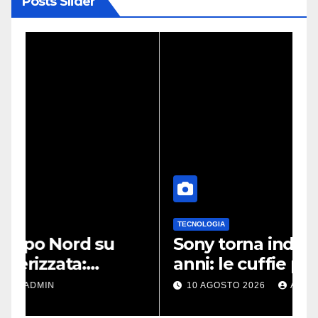
Posts Slider
TECNOLOGIA
L
Sony torna indietro di sei
N
anni: le cuffie più amate
A
potrebbero rinascere
m
10 AGOSTO 2026
ADMIN
r