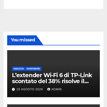
You missed
AMAZON
HARDWARE
L’extender Wi-Fi 6 di TP-Link
scontato del 38% risolve il
problema delle zone morte
10 AGOSTO 2026
ADMIN