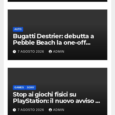
AUTO
Bugatti Destrier: debutta a
Pebble Beach la one-off
derivata dalla Bolide
7 AGOSTO 2026
ADMIN
GAMES
SONY
Stop ai giochi fisici su
PlayStation: il nuovo avviso di
Sony è l’ennesima conferma
7 AGOSTO 2026
ADMIN