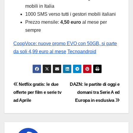
mobili in Italia
1000 SMS verso tutti i gestori mobili italiani
Prezzo mensile:
4,50 euro
al mese per
sempre
CoopVoce: nuove promo EVO con 50GB, si parte
da soli 4,99 euro al mese
Tecnoandroid
Navigazione
Netflix gratis: le due
DAZN: le partite di oggi e
offerte per film e serie tv
domani tra Serie A ed
articoli
ad Aprile
Europa in esclusiva