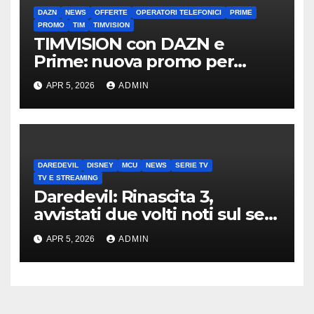
DAZN
NEWS
OFFERTE
OPERATORI TELEFONICI
PRIME
PROMO
TIM
TIMVISION
TIMVISION con DAZN e
Prime: nuova promo per
clienti TIM
APR 5, 2026
ADMIN
DAREDEVIL
DISNEY
MCU
NEWS
SERIE TV
TV E STREAMING
Daredevil: Rinascita 3,
avvistati due volti noti sul set
di New York
APR 5, 2026
ADMIN