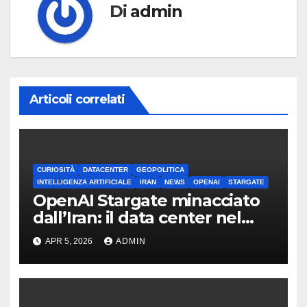
Di
admin
Articoli correlati
CURIOSITÀ
DATACENTER
GEOPOLITICA
INTELLIGENZA ARTIFICIALE
IRAN
NEWS
OPENAI
STARGATE
OpenAI Stargate minacciato
dall’Iran: il data center nel
mirino
APR 5, 2026
ADMIN