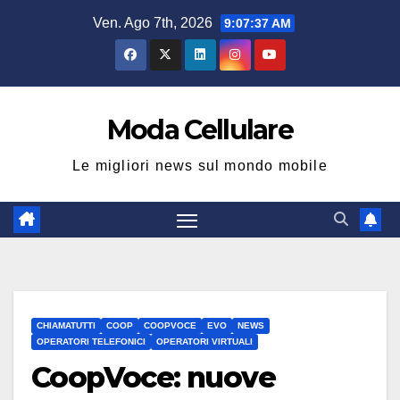
Salta
Ven. Ago 7th, 2026
9:07:37 AM
al
contenuto
Moda Cellulare
Le migliori news sul mondo mobile
CHIAMATUTTI
COOP
COOPVOCE
EVO
NEWS
OPERATORI TELEFONICI
OPERATORI VIRTUALI
CoopVoce: nuove