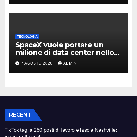
TECNOLOGIA
SpaceX vuole portare un
milione di data center nello
spazio: Nvidia sarà il cervello
7 AGOSTO 2026
ADMIN
RECENT
TikTok taglia 250 posti di lavoro e lascia Nashville: i
motivi della scelta