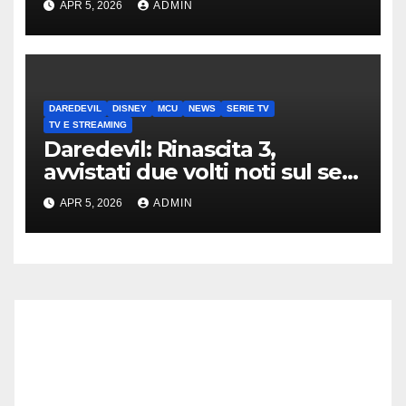
APR 5, 2026
ADMIN
DAREDEVIL
DISNEY
MCU
NEWS
SERIE TV
TV E STREAMING
Daredevil: Rinascita 3,
avvistati due volti noti sul set
di New York
APR 5, 2026
ADMIN