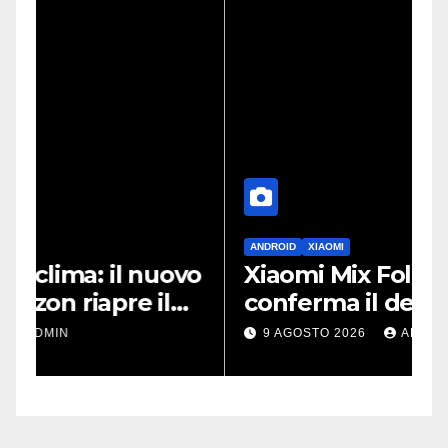
ANDROID
XIAOMI
D
vo
Xiaomi Mix Fold 5, un leak
S
conferma il design a
i
passaporto e HyperOS 4
p
9 AGOSTO 2026
ADMIN