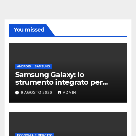
You missed
ANDROID
SAMSUNG
Samsung Galaxy: lo
strumento integrato per
liberare spazio sullo
9 AGOSTO 2026
ADMIN
smartphone
ECONOMIA E MERCATO