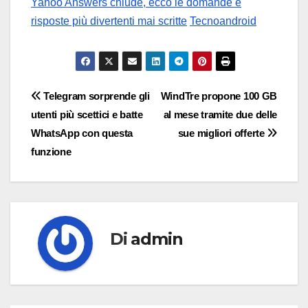
Yahoo Answers chiude, ecco le domande e
risposte più divertenti mai scritte
Tecnoandroid
Navigazione
Telegram sorprende gli
WindTre propone 100 GB
utenti più scettici e batte
al mese tramite due delle
articoli
WhatsApp con questa
sue migliori offerte
funzione
Di
admin