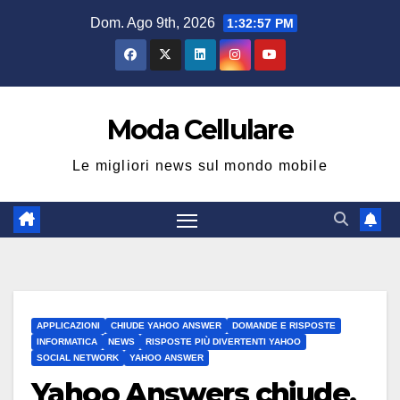
Salta
Dom. Ago 9th, 2026
1:32:58 PM
al
contenuto
Moda Cellulare
Le migliori news sul mondo mobile
APPLICAZIONI
CHIUDE YAHOO ANSWER
DOMANDE E RISPOSTE
INFORMATICA
NEWS
RISPOSTE PIÙ DIVERTENTI YAHOO
SOCIAL NETWORK
YAHOO ANSWER
Yahoo Answers chiude,