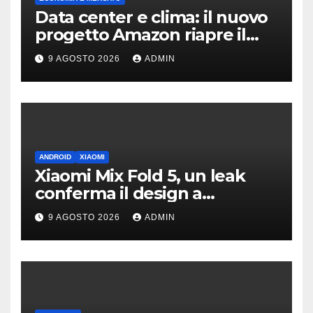
Data center e clima: il nuovo
progetto Amazon riapre il
dibattito sulle emissioni
9 AGOSTO 2026
ADMIN
ANDROID
XIAOMI
Xiaomi Mix Fold 5, un leak
conferma il design a
passaporto e HyperOS 4
9 AGOSTO 2026
ADMIN