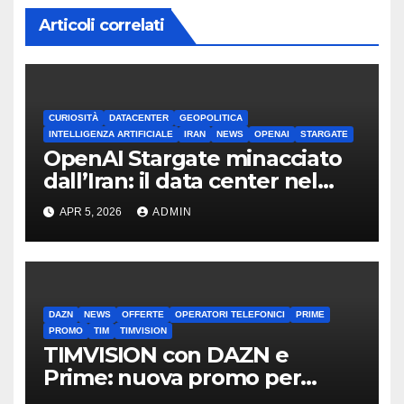
Articoli correlati
CURIOSITÀ
DATACENTER
GEOPOLITICA
INTELLIGENZA ARTIFICIALE
IRAN
NEWS
OPENAI
STARGATE
OpenAI Stargate minacciato
dall’Iran: il data center nel
mirino
APR 5, 2026
ADMIN
DAZN
NEWS
OFFERTE
OPERATORI TELEFONICI
PRIME
PROMO
TIM
TIMVISION
TIMVISION con DAZN e
Prime: nuova promo per
clienti TIM