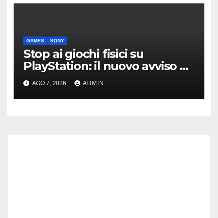
GAMES
SONY
Stop ai giochi fisici su
PlayStation: il nuovo avviso di
Sony è l’ennesima conferma
AGO 7, 2026
ADMIN