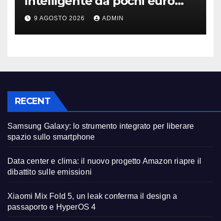
intelligente da pochi euro
può fare la differenza
9 AGOSTO 2026
ADMIN
RECENT
Samsung Galaxy: lo strumento integrato per liberare
spazio sullo smartphone
Data center e clima: il nuovo progetto Amazon riapre il
dibattito sulle emissioni
Xiaomi Mix Fold 5, un leak conferma il design a
passaporto e HyperOS 4