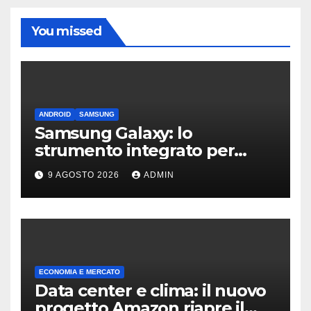
You missed
ANDROID
SAMSUNG
Samsung Galaxy: lo
strumento integrato per
liberare spazio sullo
9 AGOSTO 2026
ADMIN
smartphone
ECONOMIA E MERCATO
Data center e clima: il nuovo
progetto Amazon riapre il