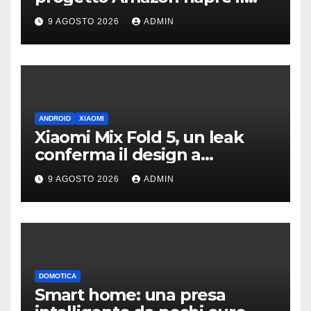
dibattito sulle emissioni
9 AGOSTO 2026
ADMIN
ANDROID
XIAOMI
Xiaomi Mix Fold 5, un leak
conferma il design a
passaporto e HyperOS 4
9 AGOSTO 2026
ADMIN
DOMOTICA
Smart home: una presa