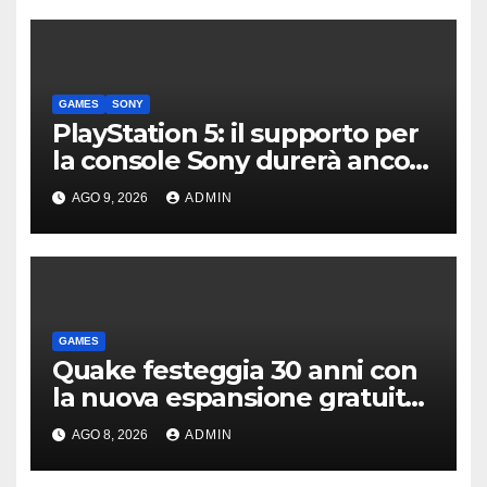
GAMES
SONY
PlayStation 5: il supporto per
la console Sony durerà ancora
diversi anni?
AGO 9, 2026
ADMIN
GAMES
Quake festeggia 30 anni con
la nuova espansione gratuita
Dawn of The Machine
AGO 8, 2026
ADMIN