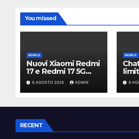
You missed
MOBILE
MOBILE
Nuovi Xiaomi Redmi
Chat
17 e Redmi 17 5G
limit
ufficiali in Italia:
infin
8 AGOSTO 2026
ADMIN
8 AG
specifiche tecniche,
acco
differenze e prezzi
inte
pote
RECENT