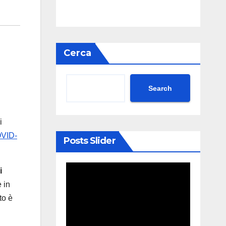
Cerca
Search
i
OVID-
Posts Slider
i
 in
to è