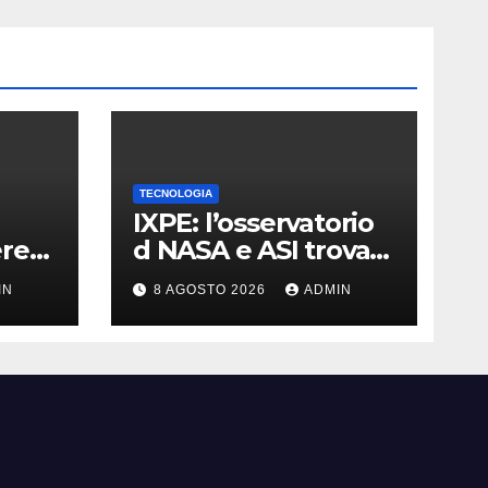
TECNOLOGIA
IXPE: l’osservatorio
ere
d NASA e ASI trova
quido
le tracce di una
IN
8 AGOSTO 2026
ADMIN
teoria formulata 90
anni fa