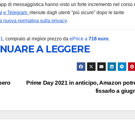
pp di messaggistica hanno visto un forte incremento nel corso 
l
e Telegram,
ritenute dagli utenti “più sicure” dopo le tante
ua nuova normativa sulla privacy
.
MOBILE
21
, compralo al miglior prezzo da
ePrice a
718 euro
.
Nuovi 
INUARE A LEGGERE
Redmi 
Redmi 
8 AGOSTO 2
ufficial
bero
Prime Day 2021 in anticipo, Amazon pot
Italia:
fissarlo a giu
specif
tecnic
differ