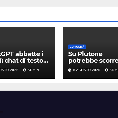
CURIOSITÀ
GPT abbatte i
Su Plutone
i: chat di testo
potrebbe scorr
ite per gli
ancora azoto li
OSTO 2026
ADMIN
8 AGOSTO 2026
ADM
unt gratis e
lligenza
nziata