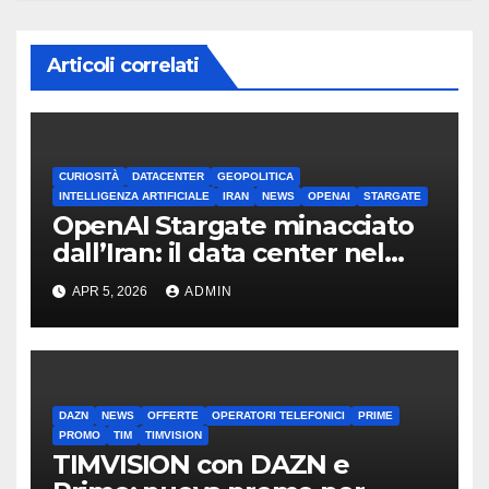
Articoli correlati
CURIOSITÀ
DATACENTER
GEOPOLITICA
INTELLIGENZA ARTIFICIALE
IRAN
NEWS
OPENAI
STARGATE
OpenAI Stargate minacciato
dall’Iran: il data center nel
mirino
APR 5, 2026
ADMIN
DAZN
NEWS
OFFERTE
OPERATORI TELEFONICI
PRIME
PROMO
TIM
TIMVISION
TIMVISION con DAZN e