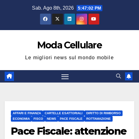
Salta
Sab. Ago 8th, 2026
5:47:03 PM
al
contenuto
Moda Cellulare
Le migliori news sul mondo mobile
AFFARI E FINANZA
CARTELLE ESATTORIALI
DIRITTO DI RIMBORSO
ECONOMIA
FISCO
NEWS
PACE FISCALE
ROTTAMAZIONE
Pace Fiscale: attenzione