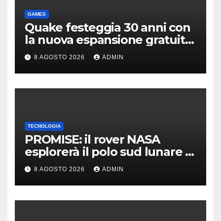
GAMES
Quake festeggia 30 anni con
la nuova espansione gratuita
Dawn of The Machine
8 AGOSTO 2026
ADMIN
TECNOLOGIA
PROMISE: il rover NASA
esplorerà il polo sud lunare |
Cosa sappiamo
8 AGOSTO 2026
ADMIN