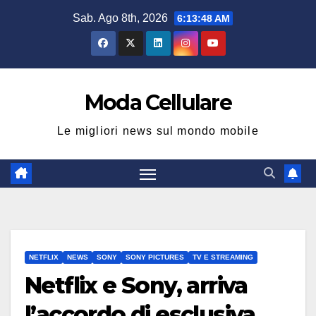
Salta
Sab. Ago 8th, 2026
6:13:49 AM
al
contenuto
Moda Cellulare
Le migliori news sul mondo mobile
NETFLIX
NEWS
SONY
SONY PICTURES
TV E STREAMING
Netflix e Sony, arriva
l’accordo di esclusiva