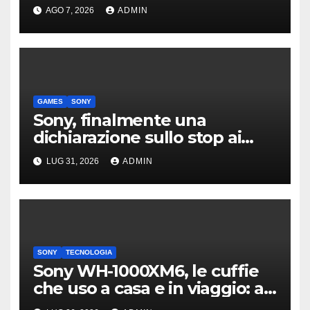
Sony è l’ennesima conferma
AGO 7, 2026
ADMIN
GAMES
SONY
Sony, finalmente una
dichiarazione sullo stop ai
supporti fisici per PlayStation
LUG 31, 2026
ADMIN
SONY
TECNOLOGIA
Sony WH-1000XM6, le cuffie
che uso a casa e in viaggio: a
chi e perché le consiglio