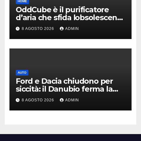
HOME
OddCube è il purificatore
d’aria che sfida lobsolescenza
programmata
8 AGOSTO 2026
ADMIN
AUTO
Ford e Dacia chiudono per
siccità: il Danubio ferma la
produzione auto
8 AGOSTO 2026
ADMIN