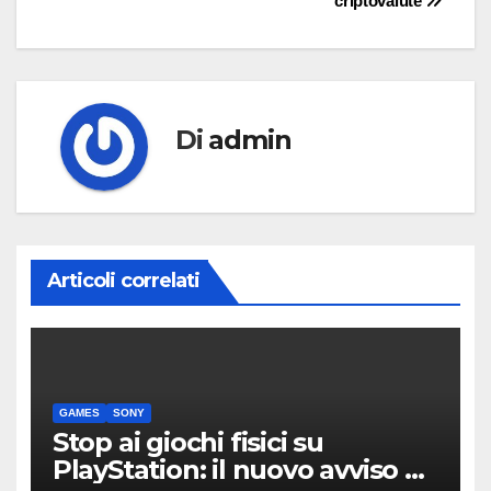
criptovalute
Di
admin
Articoli correlati
GAMES
SONY
Stop ai giochi fisici su
PlayStation: il nuovo avviso di