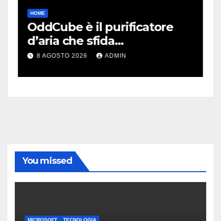
HOME
A
OddCube è il purificatore
F
d’aria che sfida
s
lobsolescenza programmata
p
8 AGOSTO 2026
ADMIN
You missed
MICROSOFT
TECNOLOGIA