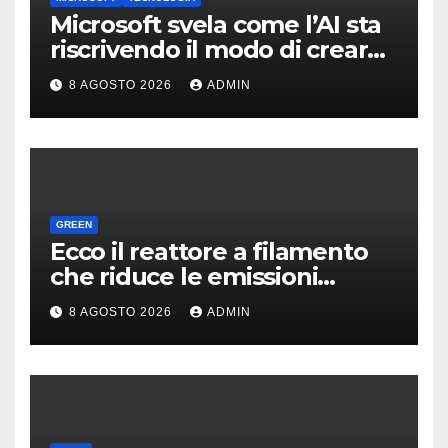
Microsoft svela come l’AI sta
riscrivendo il modo di creare
software
8 AGOSTO 2026
ADMIN
GREEN
Ecco il reattore a filamento
che riduce le emissioni
dell’industria chimica
8 AGOSTO 2026
ADMIN