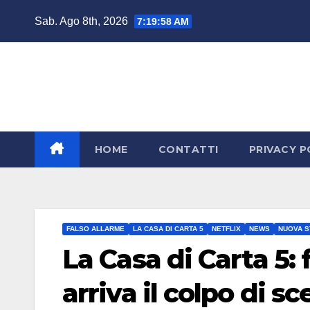
Salta
Sab. Ago 8th, 2026
7:20:00 AM
al
contenuto
HOME
CONTATTI
PRIVACY P
FALSO ALLARME
LA CASA DI CARTA 5
NETFLIX
NEWS
NUOVA S
La Casa di Carta 5: 
arriva il colpo di 