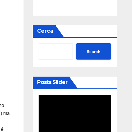
Cerca
Search
Posts Slider
no
i) ma
è