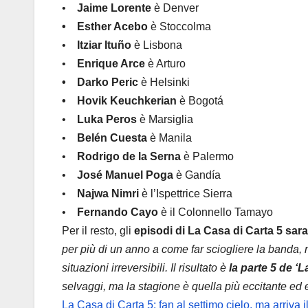
•
Jaime Lorente
è Denver
• Esther Acebo
è Stoccolma
•
Itziar Ituño
è Lisbona
•
Enrique Arce
è Arturo
• Darko Peric
è Helsinki
• Hovik Keuchkerian
è Bogotá
•
Luka Peros
è Marsiglia
•
Belén Cuesta
è Manila
•
Rodrigo de la Serna
è Palermo
•
José Manuel Poga
è Gandía
•
Najwa Nimri
è l’Ispettrice Sierra
•
Fernando Cayo
è il Colonnello Tamayo
Per il resto, gli
episodi di La Casa di Carta 5 sar
per più di un anno a come far sciogliere la banda, 
situazioni irreversibili. Il risultato è
la parte 5 de ‘L
selvaggi, ma la stagione è quella più eccitante ed
La Casa di Carta 5: fan al settimo cielo, ma arriva 