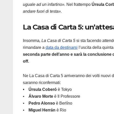
uguale ad un infartino».
Nel frattempo
Úrsula Cor
andare fuori di testa».
La Casa di Carta 5: un’attesa
Insomma
, La Casa di Carta 5
si sta facendo attende
rimandare a
data da destinarsi
l’uscita della quin
seconda parte dell’anno e sarà la conclusione d
off.
Ne La Casa di Carta 5 arriveranno dei volti nuovi 
saranno riconfermati:
• Úrsula Coberó
è Tokyo
•
Álvaro Morte
è Il Professore
•
Pedro Alonso
è Berlíno
•
Miguel Herrán
è Rio