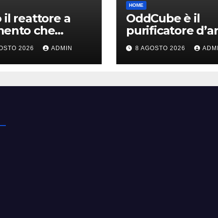
HOME
 il reattore a
OddCube è il
mento che
purificatore d’ar
ce le emissioni
che sfida
OSTO 2026
ADMIN
8 AGOSTO 2026
ADM
’industria
lobsolescenza
ica
programmata