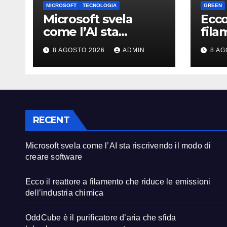
MICROSOFT
TECNOLOGIA
GREEN
Microsoft svela
Ecco
come l’AI sta
fila
riscrivendo il modo
ridu
8 AGOSTO 2026
ADMIN
8 AG
di creare software
dell
chim
RECENT
Microsoft svela come l’AI sta riscrivendo il modo di
creare software
Ecco il reattore a filamento che riduce le emissioni
dell’industria chimica
OddCube è il purificatore d’aria che sfida