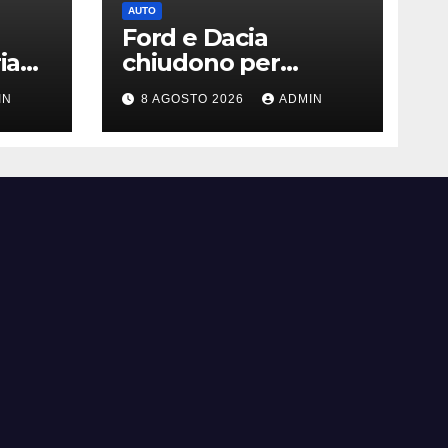
AUTO
Ford e Dacia
ia
chiudono per
siccità: il Danubio
IN
8 AGOSTO 2026
ADMIN
ferma la produzione
auto