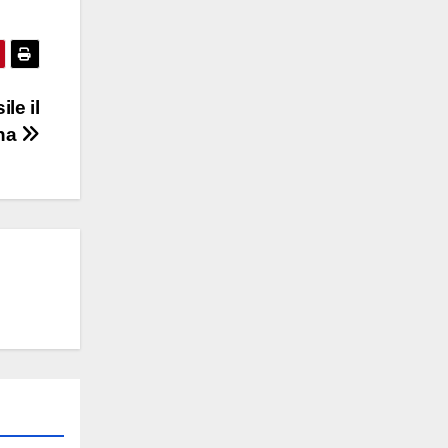
le il
ina