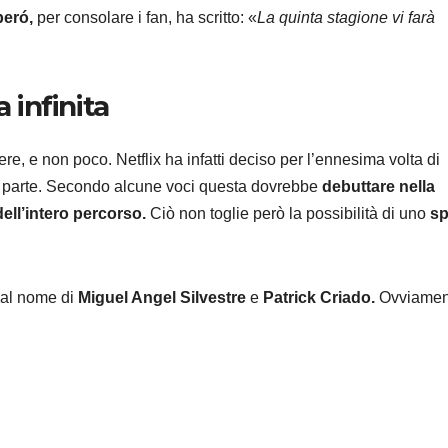
beró,
per consolare i fan, ha scritto: «
La quinta stagione vi farà
 infinita
MICROSOFT
TEC
Micros
re, e non poco. Netflix ha infatti deciso per l’ennesima volta di
svela 
ta parte. Secondo alcune voci questa dovrebbe
debuttare nella
ell’intero percorso.
Ciò non toglie però la possibilità di uno
sp
l’AI sta
8 AGOSTO 2
riscriv
dal nome di
Miguel Angel Silvestre
e
Patrick Criado.
Ovviamen
modo 
creare
softwa