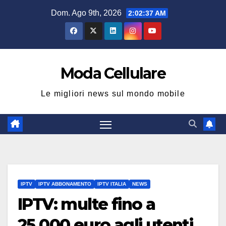
Salta
Dom. Ago 9th, 2026
2:02:38 AM
al
contenuto
Moda Cellulare
Le migliori news sul mondo mobile
IPTV
IPTV ABBONAMENTO
IPTV ITALIA
NEWS
IPTV: multe fino a
25.000 euro agli utenti