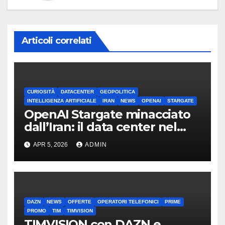
Articoli correlati
CURIOSITÀ
DATACENTER
GEOPOLITICA
INTELLIGENZA ARTIFICIALE
IRAN
NEWS
OPENAI
STARGATE
OpenAI Stargate minacciato
dall’Iran: il data center nel
mirino
APR 5, 2026
ADMIN
DAZN
NEWS
OFFERTE
OPERATORI TELEFONICI
PRIME
PROMO
TIM
TIMVISION
TIMVISION con DAZN e