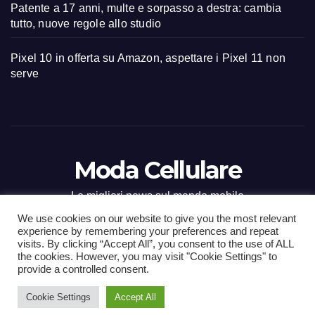
Patente a 17 anni, multe e sorpasso a destra: cambia
tutto, nuove regole allo studio
Pixel 10 in offerta su Amazon, aspettare i Pixel 11 non
serve
Moda Cellulare
Le migliori news sul mondo mobile
We use cookies on our website to give you the most relevant
experience by remembering your preferences and repeat
visits. By clicking “Accept All”, you consent to the use of ALL
the cookies. However, you may visit "Cookie Settings" to
Proudly powered by WordPress
|
Tema: Newsup di
Themeansar
.
provide a controlled consent.
Cookie Settings
Accept All
Home
Contact
CONTATTI
Privacy Policy