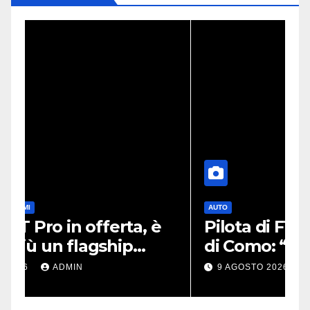
AUTO
Pilota di F1 derubato sul lago
di Como: “Mi hanno portato
via tutto”
9 AGOSTO 2026
ADMIN