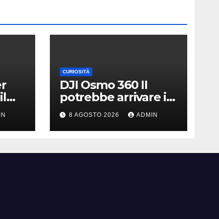
CURIOSITÀ
er
DJI Osmo 360 II
il
potrebbe arrivare il
|
13 agosto | Nuovo
IN
8 AGOSTO 2026
ADMIN
teaser