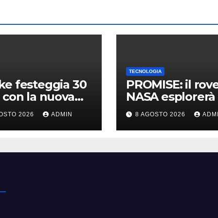
TECNOLOGIA
e festeggia 30
PROMISE: il rov
 con la nuova
NASA esplorerà 
nsione gratuita
polo sud lunare 
OSTO 2026
ADMIN
8 AGOSTO 2026
ADM
n of The
Cosa sappiamo
hine