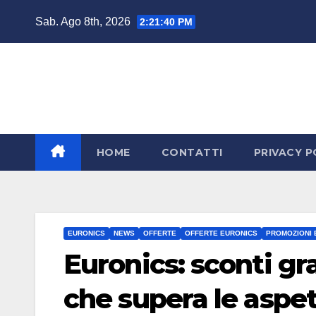
Salta
Sab. Ago 8th, 2026
2:21:41 PM
al
contenuto
HOME
CONTATTI
PRIVACY P
EURONICS
NEWS
OFFERTE
OFFERTE EURONICS
PROMOZIONI 
Euronics: sconti gr
che supera le aspet