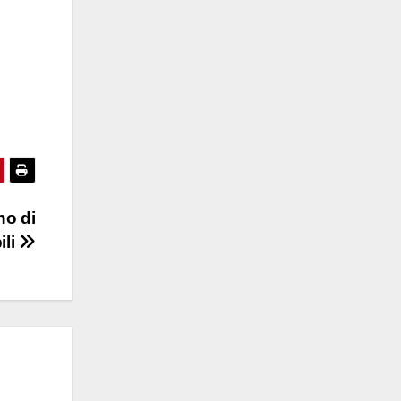
no di
ili