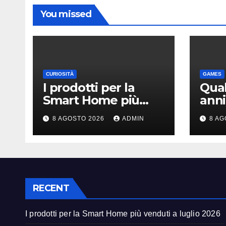
You missed
CURIOSITÀ
GAMES
I prodotti per la
Quak
Smart Home più
anni
venduti a luglio
espa
8 AGOSTO 2026
ADMIN
8 AG
2026
Daw
Mac
RECENT
I prodotti per la Smart Home più venduti a luglio 2026