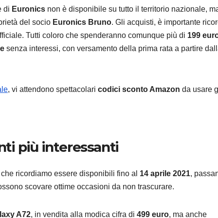
e di
Euronics
non è disponibile su tutto il territorio nazionale, m
prietà del socio
Euronics Bruno
. Gli acquisti, è importante rico
ufficiale. Tutti coloro che spenderanno comunque più di
199 eur
ne
senza interessi, con versamento della prima rata a partire dal
CURIOSITÀ
I prodo
ale
, vi attendono spettacolari
codici sconto Amazon
da usare g
la Sma
Home 
8 AGOSTO 2
vendut
nti più interessanti
luglio 
, che ricordiamo essere disponibili fino al
14 aprile 2021
, passa
 possono scovare ottime occasioni da non trascurare.
axy A72
, in vendita alla modica cifra di
499 euro
, ma anche