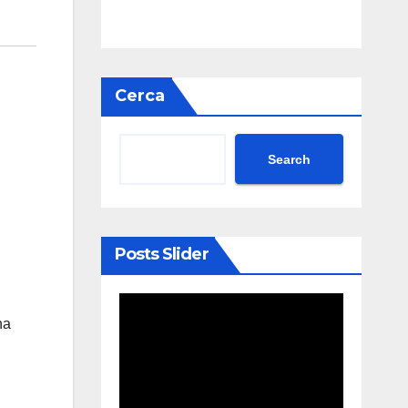
Cerca
Search
Posts Slider
na