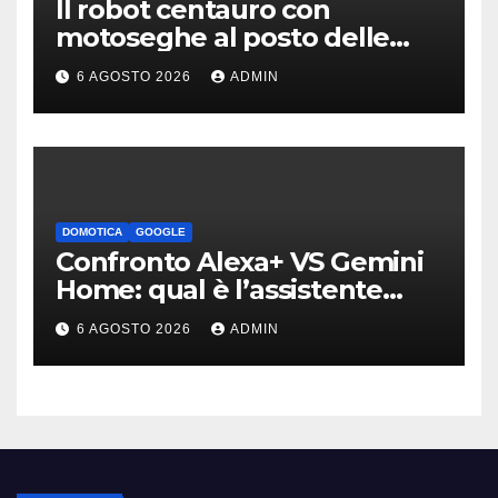
Il robot centauro con
motoseghe al posto delle
mani è pronto per le missioni
6 AGOSTO 2026
ADMIN
impossibili
DOMOTICA
GOOGLE
Confronto Alexa+ VS Gemini
Home: qual è l’assistente
migliore | Video
6 AGOSTO 2026
ADMIN