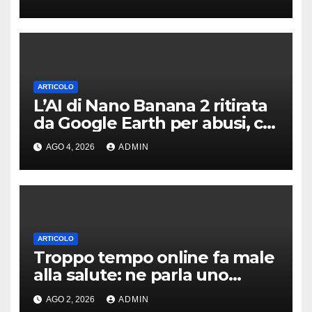
ARTICOLO
L’AI di Nano Banana 2 ritirata
da Google Earth per abusi, chi
l’avrebbe mai detto?
AGO 4, 2026
ADMIN
ARTICOLO
Troppo tempo online fa male
alla salute: ne parla uno
studio tedesco
AGO 2, 2026
ADMIN