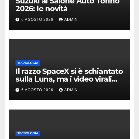
Suzuki al Salone Auto Torino
2026: le novità
6 AGOSTO 2026
ADMIN
TECNOLOGIA
Il razzo SpaceX si è schiantato
sulla Luna, ma i video virali
erano quasi tutti falsi
6 AGOSTO 2026
ADMIN
TECNOLOGIA