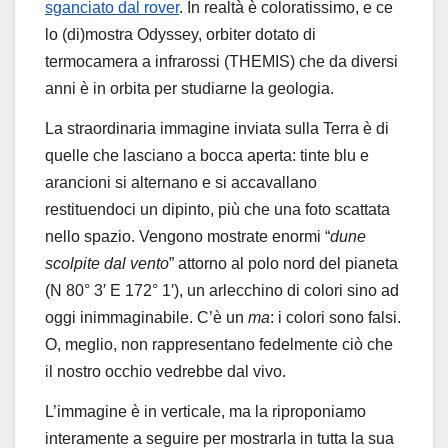
sganciato dal rover
. In realtà è coloratissimo, e ce
lo (di)mostra Odyssey, orbiter dotato di
termocamera a infrarossi (THEMIS) che da diversi
anni è in orbita per studiarne la geologia.
La straordinaria immagine inviata sulla Terra è di
quelle che lasciano a bocca aperta: tinte blu e
arancioni si alternano e si accavallano
restituendoci un dipinto, più che una foto scattata
nello spazio. Vengono mostrate enormi “
dune
scolpite dal vento
” attorno al polo nord del pianeta
(N 80° 3′ E 172° 1′), un arlecchino di colori sino ad
oggi inimmaginabile. C’è un
ma
: i colori sono falsi.
O, meglio, non rappresentano fedelmente ciò che
il nostro occhio vedrebbe dal vivo.
L’immagine è in verticale, ma la riproponiamo
interamente a seguire per mostrarla in tutta la sua