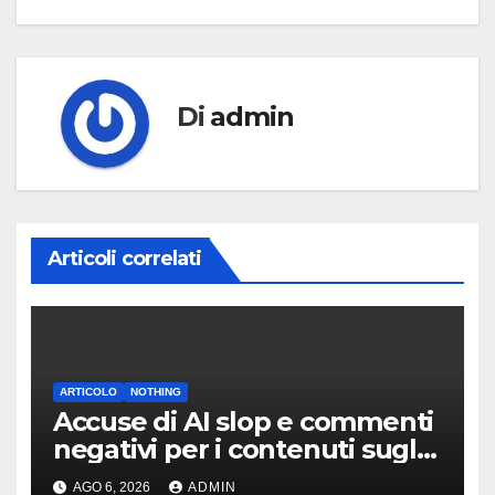
Di
admin
Articoli correlati
ARTICOLO
NOTHING
Accuse di AI slop e commenti
negativi per i contenuti sugli
auricolari CMF Clip Pro
AGO 6, 2026
ADMIN