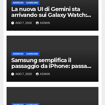
ANDROID
SAMSUNG
La nuova UI di Gemini sta
arrivando sui Galaxy Watch:
primi avvistamenti
AGO 7, 2026
ADMIN
ANDROID
SAMSUNG
Samsung semplifica il
passaggio da iPhone: passa
WhatsApp e c’è l’assistenza
AGO 7, 2026
ADMIN
ANDROID
SAMSUNG