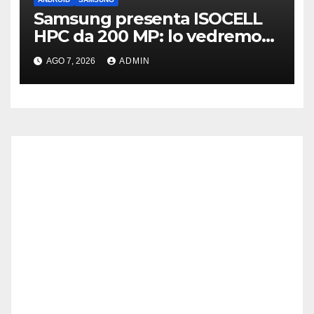
Samsung presenta ISOCELL
HPC da 200 MP: lo vedremo
sui Galaxy S27?
AGO 7, 2026
ADMIN