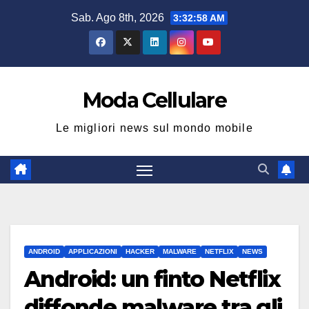
Salta
Sab. Ago 8th, 2026
3:32:59 AM
al
contenuto
Moda Cellulare
Le migliori news sul mondo mobile
ANDROID
APPLICAZIONI
HACKER
MALWARE
NETFLIX
NEWS
Android: un finto Netflix
diffonde malware tra gli