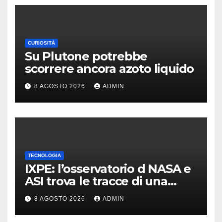
CURIOSITÀ
Su Plutone potrebbe
scorrere ancora azoto liquido
8 AGOSTO 2026
ADMIN
TECNOLOGIA
IXPE: l’osservatorio d NASA e
ASI trova le tracce di una
teoria formulata 90 anni fa
8 AGOSTO 2026
ADMIN