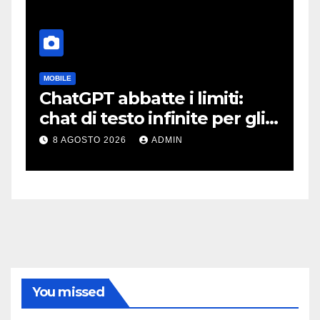
MOBILE
C
ChatGPT abbatte i limiti:
S
:
chat di testo infinite per gli
s
account gratis e intelligenza
l
8 AGOSTO 2026
ADMIN
potenziata
You missed