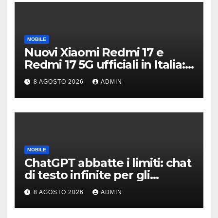
MOBILE
Nuovi Xiaomi Redmi 17 e
Redmi 17 5G ufficiali in Italia:
specifiche tecniche,
8 AGOSTO 2026
ADMIN
differenze e prezzi
MOBILE
ChatGPT abbatte i limiti: chat
di testo infinite per gli
account gratis e intelligenza
8 AGOSTO 2026
ADMIN
potenziata