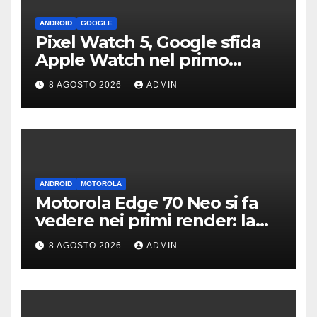
ANDROID
GOOGLE
Pixel Watch 5, Google sfida
Apple Watch nel primo
teaser: “sembra un orologio”
8 AGOSTO 2026
ADMIN
ANDROID
MOTOROLA
Motorola Edge 70 Neo si fa
vedere nei primi render: la
fotocamera è da 200 MP
8 AGOSTO 2026
ADMIN