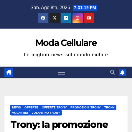
Salta
Sab. Ago 8th, 2026
7:31:19 PM
al
contenuto
Moda Cellulare
Le migliori news sul mondo mobile
NEWS
OFFERTE
OFFERTE TRONY
PROMOZIONI TRONY
TRONY
VOLANTINI
VOLANTINO TRONY
Trony: la promozione