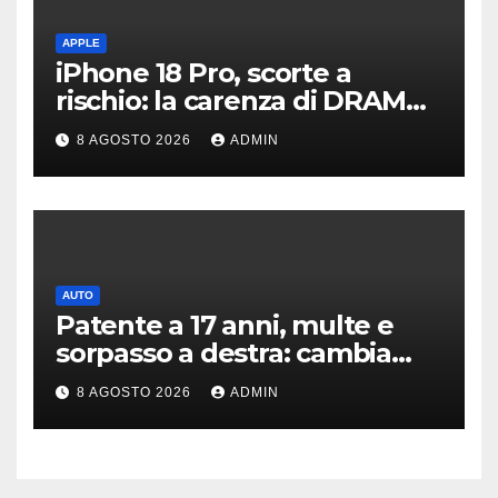
APPLE
iPhone 18 Pro, scorte a
rischio: la carenza di DRAM
potrebbe far slittare le
8 AGOSTO 2026
ADMIN
consegne
AUTO
Patente a 17 anni, multe e
sorpasso a destra: cambia
tutto, nuove regole allo
8 AGOSTO 2026
ADMIN
studio