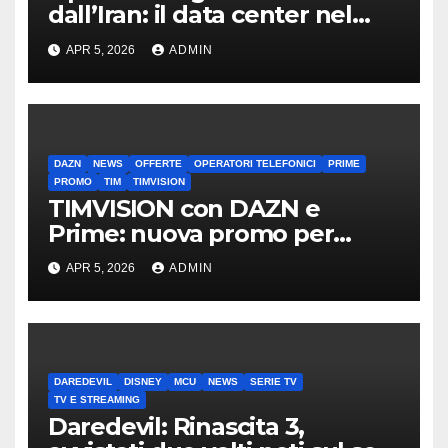
dall’Iran: il data center nel
mirino
APR 5, 2026
ADMIN
DAZN
NEWS
OFFERTE
OPERATORI TELEFONICI
PRIME
PROMO
TIM
TIMVISION
TIMVISION con DAZN e
Prime: nuova promo per
clienti TIM
APR 5, 2026
ADMIN
DAREDEVIL
DISNEY
MCU
NEWS
SERIE TV
TV E STREAMING
Daredevil: Rinascita 3,