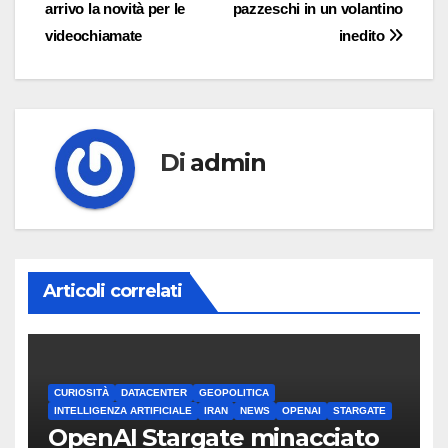
arrivo la novità per le
pazzeschi in un volantino
articoli
videochiamate
inedito
Di
admin
Articoli correlati
CURIOSITÀ
DATACENTER
GEOPOLITICA
INTELLIGENZA ARTIFICIALE
IRAN
NEWS
OPENAI
STARGATE
OpenAI Stargate minacciato