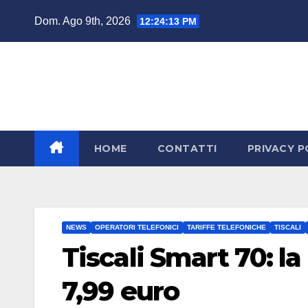
Salta
Dom. Ago 9th, 2026
12:24:15 PM
al
contenuto
HOME
CONTATTI
PRIVACY P
NEWS
OPERATORI TELEFONICI
TARIFFE TELEFONICHE
TISCALI
Tiscali Smart 70: l
7,99 euro