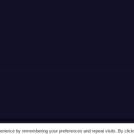
erience by remembering your preferences and repeat visits. By click