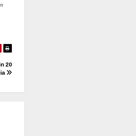
in
in 20
lia