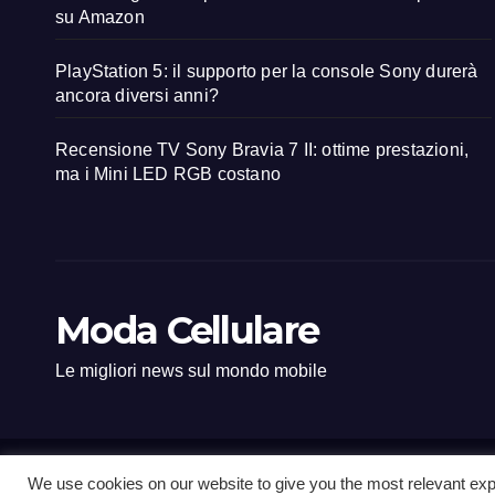
su Amazon
PlayStation 5: il supporto per la console Sony durerà
ancora diversi anni?
Recensione TV Sony Bravia 7 II: ottime prestazioni,
ma i Mini LED RGB costano
Moda Cellulare
Le migliori news sul mondo mobile
We use cookies on our website to give you the most relevant exp
Proudly powered by WordPress
|
Tema: Newsup di
Themeansar
.