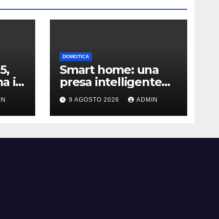
DOMOTICA
5,
Smart home: una
a il
presa intelligente
orto
da pochi euro può
IN
9 AGOSTO 2026
ADMIN
fare la differenza