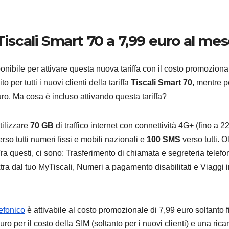
Tiscali Smart 70 a 7,99 euro al me
ANDROID
SAMSU
nibile per attivare questa nuova tariffa con il costo promoziona
Samsu
o per tutti i nuovi clienti della tariffa
Tiscali Smart 70
, mentre p
Galaxy:
euro. Ma cosa è incluso attivando questa tariffa?
strum
9 AGOSTO 2
tilizzare
70 GB
di traffico internet con connettività 4G+ (fino a 2
integr
rso tutti numeri fissi e mobili nazionali e
100 SMS
verso tutti. O
liberar
 Tra questi, ci sono: Trasferimento di chiamata e segreteria telefo
ra dal tuo MyTiscali, Numeri a pagamento disabilitati e Viaggi i
sullo
smart
lefonico
è attivabile al costo promozionale di 7,99 euro soltanto f
ro per il costo della SIM (soltanto per i nuovi clienti) e una rica