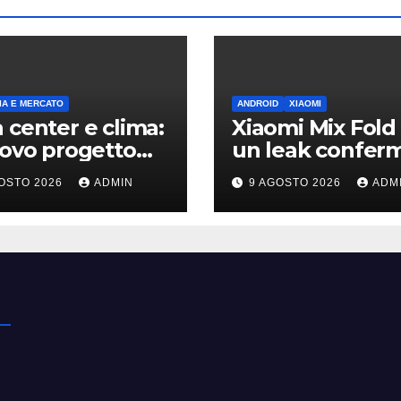
A E MERCATO
ANDROID
XIAOMI
 center e clima:
Xiaomi Mix Fold 
uovo progetto
un leak conferm
on riapre il
design a passap
OSTO 2026
ADMIN
9 AGOSTO 2026
ADM
ttito sulle
e HyperOS 4
sioni