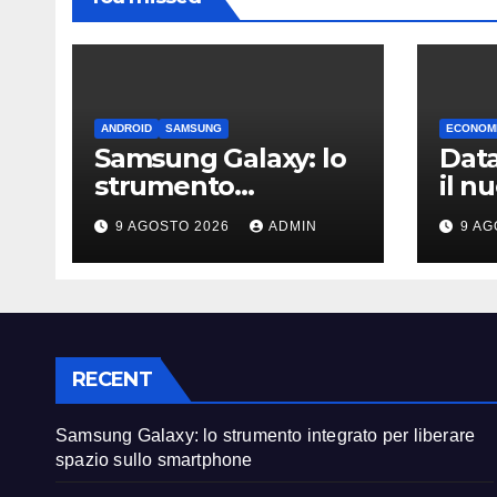
ANDROID
SAMSUNG
ECONOMI
Samsung Galaxy: lo
Data
strumento
il n
integrato per
Amaz
9 AGOSTO 2026
ADMIN
9 AG
liberare spazio sullo
diba
smartphone
emis
RECENT
Samsung Galaxy: lo strumento integrato per liberare
spazio sullo smartphone