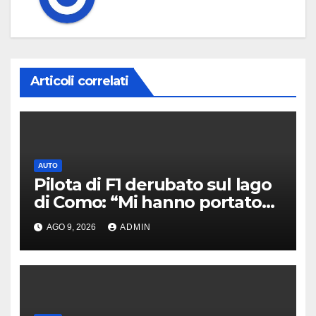
Articoli correlati
AUTO
Pilota di F1 derubato sul lago
di Como: “Mi hanno portato
via tutto”
AGO 9, 2026
ADMIN