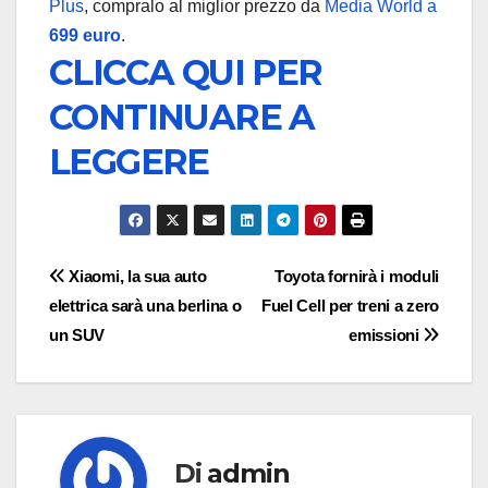
Plus
, compralo al miglior prezzo da
Media World a
699 euro
.
CLICCA QUI PER
CONTINUARE A
LEGGERE
Navigazione
Xiaomi, la sua auto
Toyota fornirà i moduli
elettrica sarà una berlina o
Fuel Cell per treni a zero
articoli
un SUV
emissioni
Di
admin