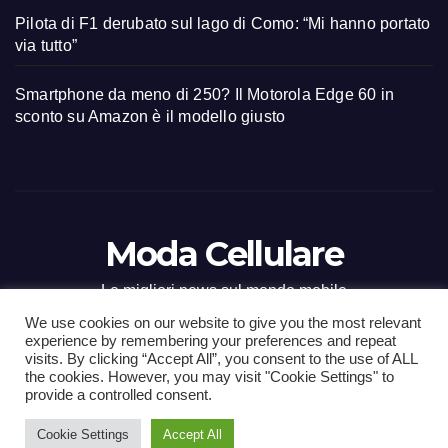
Pilota di F1 derubato sul lago di Como: “Mi hanno portato
via tutto”
Smartphone da meno di 250? Il Motorola Edge 60 in
sconto su Amazon è il modello giusto
Moda Cellulare
Le migliori news sul mondo mobile
We use cookies on our website to give you the most relevant
experience by remembering your preferences and repeat
visits. By clicking “Accept All”, you consent to the use of ALL
the cookies. However, you may visit "Cookie Settings" to
Proudly powered by WordPress
|
Tema: Newsup di
Themeansar
.
provide a controlled consent.
Cookie Settings
Accept All
Home
Contact
CONTATTI
Privacy Policy