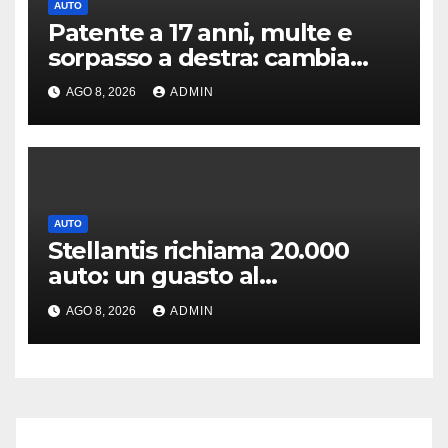
AUTO
Patente a 17 anni, multe e
sorpasso a destra: cambia
tutto, nuove regole allo
AGO 8, 2026
ADMIN
studio
AUTO
Stellantis richiama 20.000
auto: un guasto al
servosterzo potrebbe
AGO 8, 2026
ADMIN
provocare un incendio