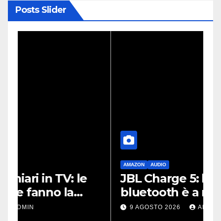
Posts Slider
AMAZON
AUDIO
G
JBL Charge 5: lo speaker
P
bluetooth è a metà prezzo
l
su Amazon
a
9 AGOSTO 2026
ADMIN