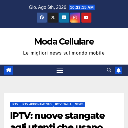
Salta
Gio. Ago 6th, 2026
10:33:15 AM
al
contenuto
Moda Cellulare
Le migliori news sul mondo mobile
IPTV
IPTV ABBONAMENTO
IPTV ITALIA
NEWS
IPTV: nuove stangate
agli utenti che usano