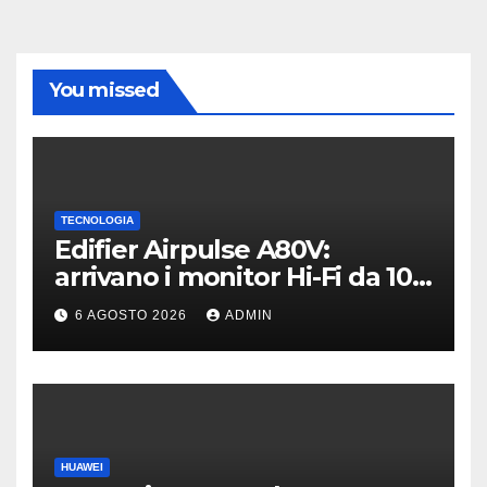
You missed
TECNOLOGIA
Edifier Airpulse A80V:
arrivano i monitor Hi-Fi da 100
W con USB Hi-Res
6 AGOSTO 2026
ADMIN
HUAWEI