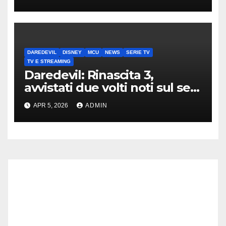
DAREDEVIL
DISNEY
MCU
NEWS
SERIE TV
TV E STREAMING
Daredevil: Rinascita 3,
avvistati due volti noti sul set
di New York
APR 5, 2026
ADMIN