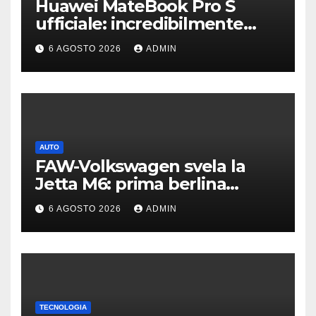
Huawei MateBook Pro S
ufficiale: incredibilmente
leggero e supersottile
6 AGOSTO 2026
ADMIN
AUTO
FAW-Volkswagen svela la
Jetta M6: prima berlina
elettrica del marchio
6 AGOSTO 2026
ADMIN
TECNOLOGIA