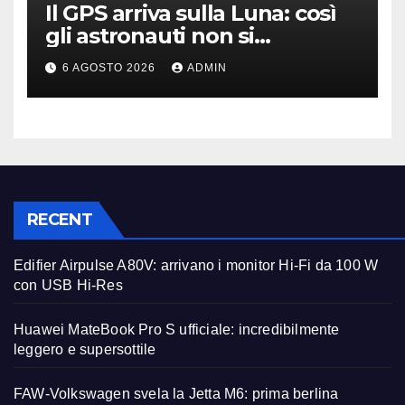
Il GPS arriva sulla Luna: così
gli astronauti non si
perderanno più
6 AGOSTO 2026
ADMIN
RECENT
Edifier Airpulse A80V: arrivano i monitor Hi-Fi da 100 W
con USB Hi-Res
Huawei MateBook Pro S ufficiale: incredibilmente
leggero e supersottile
FAW-Volkswagen svela la Jetta M6: prima berlina