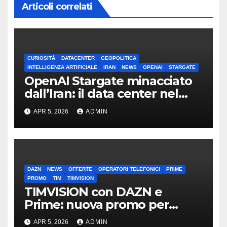
Articoli correlati
CURIOSITÀ
DATACENTER
GEOPOLITICA
INTELLIGENZA ARTIFICIALE
IRAN
NEWS
OPENAI
STARGATE
OpenAI Stargate minacciato
dall’Iran: il data center nel
mirino
APR 5, 2026
ADMIN
DAZN
NEWS
OFFERTE
OPERATORI TELEFONICI
PRIME
PROMO
TIM
TIMVISION
TIMVISION con DAZN e
Prime: nuova promo per
clienti TIM
APR 5, 2026
ADMIN