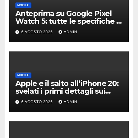
MOBILE
Anteprima su Google Pixel
Watch 5: tutte le specifiche e
i prezzi trapelati
6 AGOSTO 2026
ADMIN
MOBILE
Apple e il salto all’iPhone 20:
svelati i primi dettagli sui
display dei futuri top di
6 AGOSTO 2026
ADMIN
gamma