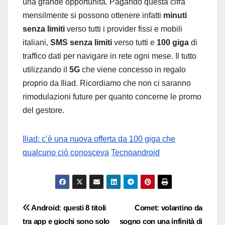
una grande opportunità. Pagando questa cifra
mensilmente si possono ottenere infatti
minuti
senza limiti
verso tutti i provider fissi e mobili
italiani,
SMS senza limiti
verso tutti e
100 giga
di
traffico dati per navigare in rete ogni mese. Il tutto
utilizzando il
5G
che viene concesso in regalo
proprio da Iliad. Ricordiamo che non ci saranno
rimodulazioni future per quanto concerne le promo
del gestore.
Iliad: c’è una nuova offerta da 100 giga che
qualcuno ciò conosceva
Tecnoandroid
Navigazione
Android: questi 8 titoli
Comet: volantino da
tra app e giochi sono solo
sogno con una infinità di