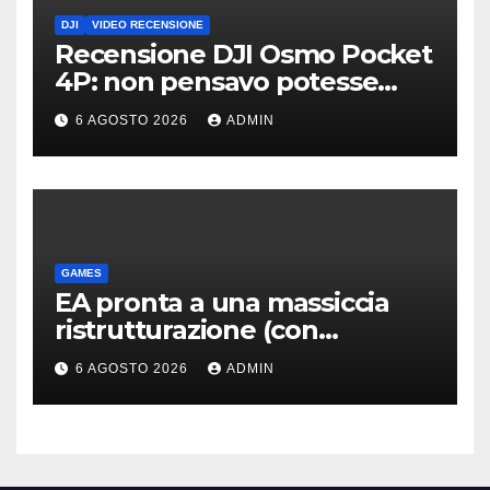
DJI
VIDEO RECENSIONE
Recensione DJI Osmo Pocket
4P: non pensavo potesse
piacermi così tanto
6 AGOSTO 2026
ADMIN
GAMES
EA pronta a una massiccia
ristrutturazione (con
licenziamenti) dopo l’addio
6 AGOSTO 2026
ADMIN
alla Borsa?