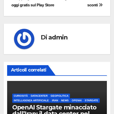
articoli
oggi gratis sul Play Store
sconti
Di
admin
Articoli correlati
CURIOSITÀ
DATACENTER
GEOPOLITICA
INTELLIGENZA ARTIFICIALE
IRAN
NEWS
OPENAI
STARGATE
OpenAI Stargate minacciato
dall’Iran: il data center nel