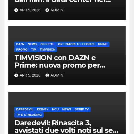
mirino
APR 5, 2026
ADMIN
DAZN
NEWS
OFFERTE
OPERATORI TELEFONICI
PRIME
PROMO
TIM
TIMVISION
TIMVISION con DAZN e
Prime: nuova promo per
clienti TIM
APR 5, 2026
ADMIN
DAREDEVIL
DISNEY
MCU
NEWS
SERIE TV
TV E STREAMING
Daredevil: Rinascita 3,
avvistati due volti noti sul set