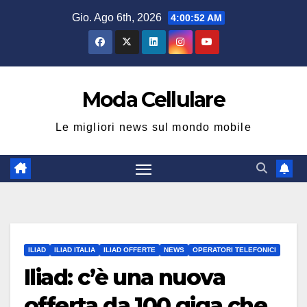
Salta
Gio. Ago 6th, 2026
4:00:52 AM
al
contenuto
Moda Cellulare
Le migliori news sul mondo mobile
ILIAD
ILIAD ITALIA
ILIAD OFFERTE
NEWS
OPERATORI TELEFONICI
Iliad: c’è una nuova
offerta da 100 giga che