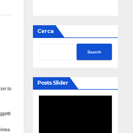
Cerca
Search
Posts Slider
con lo
ggetti
linea