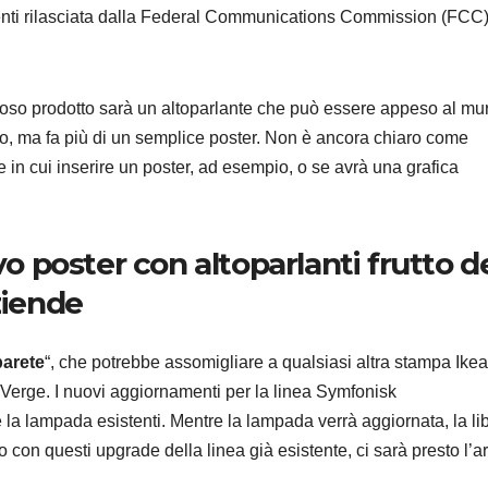
menti rilasciata dalla Federal Communications Commission (FCC
ioso prodotto sarà un altoparlante che può essere appeso al mu
to, ma fa più di un semplice poster. Non è ancora chiaro come
ANDROID
SAMSU
Samsu
e in cui inserire un poster, ad esempio, o se avrà una grafica
presen
ISOCE
7 AGOSTO 2
vo poster con altoparlanti frutto de
da 200
ziende
vedrem
parete
“, che potrebbe assomigliare a qualsiasi altra stampa Ikea
Galaxy
 Verge. I nuovi aggiornamenti per la linea Symfonisk
 la lampada esistenti. Mentre la lampada verrà aggiornata, la lib
con questi upgrade della linea già esistente, ci sarà presto l’ar