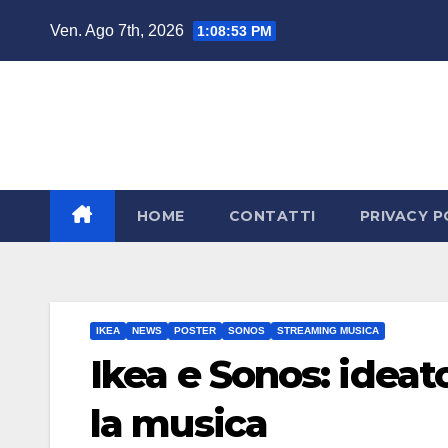
Salta
Ven. Ago 7th, 2026
1:08:54 PM
al
contenuto
HOME
CONTATTI
PRIVACY P
IKEA
NEWS
POSTER
SONOS
STREAMING MUSICA
Ikea e Sonos: ideat
la musica