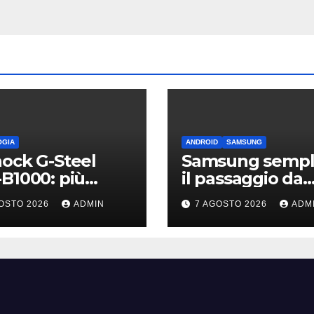
OGIA
ANDROID
SAMSUNG
ock G-Steel
Samsung sempli
B1000: più
il passaggio da
ile, leggero e
iPhone: passa
OSTO 2026
ADMIN
7 AGOSTO 2026
ADM
nesso
WhatsApp e c’è
l’assistenza