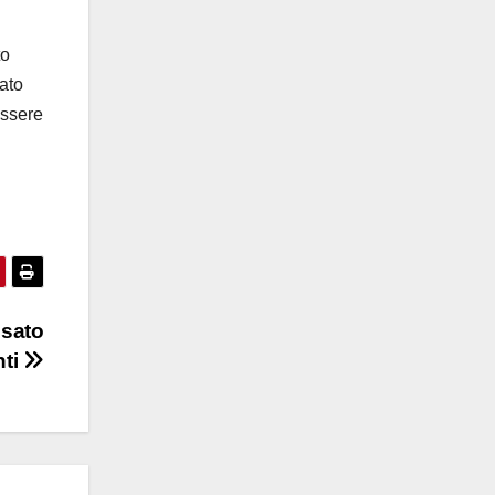
to
iato
essere
usato
nti