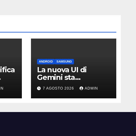
ANDROID
SAMSUNG
fica
La nuova UI di
Gemini sta
arrivando sui Galaxy
IN
7 AGOSTO 2026
ADMIN
Watch: primi
avvistamenti