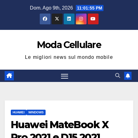
Salta
Dom. Ago 9th, 2026
11:01:56 PM
al
contenuto
Moda Cellulare
Le migliori news sul mondo mobile
HUAWEI
WINDOWS
Huawei MateBook X
Pro 2021 e D15 2021