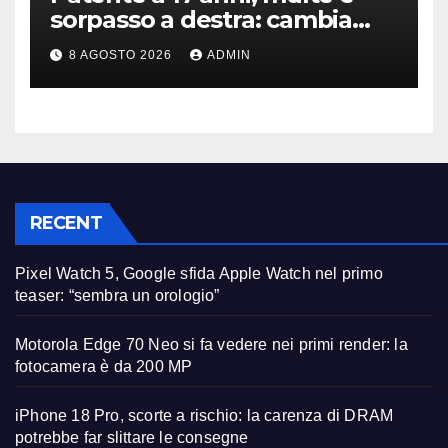
sorpasso a destra: cambia
tutto, nuove regole allo
8 AGOSTO 2026
ADMIN
studio
RECENT
Pixel Watch 5, Google sfida Apple Watch nel primo
teaser: “sembra un orologio”
Motorola Edge 70 Neo si fa vedere nei primi render: la
fotocamera è da 200 MP
iPhone 18 Pro, scorte a rischio: la carenza di DRAM
potrebbe far slittare le consegne