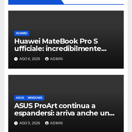
HUAWEI
Huawei MateBook Pro S
ufficiale: incredibilmente
leggero e supersottile
AGO 6, 2026
ADMIN
ASUS
WINDOWS
ASUS ProArt continua a
espandersi: arriva anche un
box SSD di fascia alta
AGO 5, 2026
ADMIN