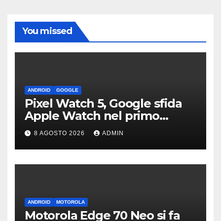
You missed
ANDROID
GOOGLE
Pixel Watch 5, Google sfida
Apple Watch nel primo
teaser: “sembra un orologio”
8 AGOSTO 2026
ADMIN
ANDROID
MOTOROLA
Motorola Edge 70 Neo si fa