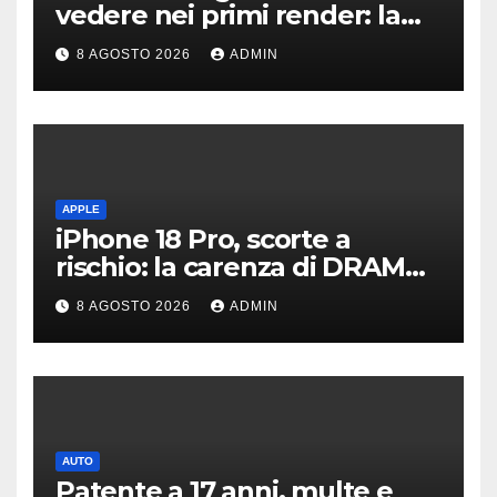
vedere nei primi render: la
fotocamera è da 200 MP
8 AGOSTO 2026
ADMIN
APPLE
iPhone 18 Pro, scorte a
rischio: la carenza di DRAM
potrebbe far slittare le
8 AGOSTO 2026
ADMIN
consegne
AUTO
Patente a 17 anni, multe e