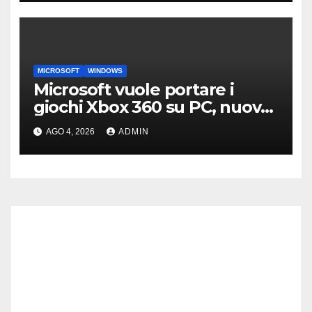
MICROSOFT
WINDOWS
Microsoft vuole portare i
giochi Xbox 360 su PC, nuove
indiscrezioni
AGO 4, 2026
ADMIN