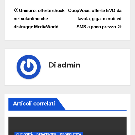
Navigazione
Unieuro: offerte shock
CoopVoce: offerte EVO da
nel volantino che
favola, giga, minuti ed
articoli
distrugge MediaWorld
SMS a poco prezzo
Di
admin
Articoli correlati
CURIOSITÀ
DATACENTER
GEOPOLITICA