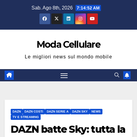
Salta
Sab. Ago 8th, 2026
7:14:53 AM
al
contenuto
Moda Cellulare
Le migliori news sul mondo mobile
DAZN
DAZN COSTI
DAZN SERIE A
DAZN SKY
NEWS
TV E STREAMING
DAZN batte Sky: tutta la