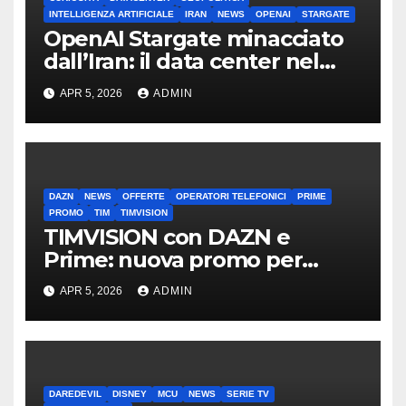
INTELLIGENZA ARTIFICIALE
IRAN
NEWS
OPENAI
STARGATE
OpenAI Stargate minacciato
dall’Iran: il data center nel
mirino
APR 5, 2026
ADMIN
DAZN
NEWS
OFFERTE
OPERATORI TELEFONICI
PRIME
PROMO
TIM
TIMVISION
TIMVISION con DAZN e
Prime: nuova promo per
clienti TIM
APR 5, 2026
ADMIN
DAREDEVIL
DISNEY
MCU
NEWS
SERIE TV