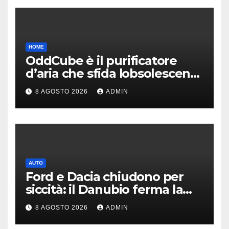
HOME
OddCube è il purificatore
d’aria che sfida lobsolescenza
programmata
8 AGOSTO 2026
ADMIN
AUTO
Ford e Dacia chiudono per
siccità: il Danubio ferma la
produzione auto
8 AGOSTO 2026
ADMIN