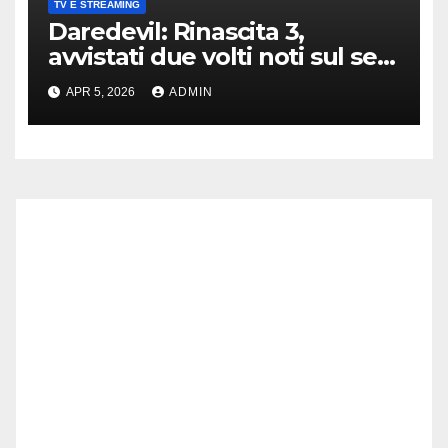
TV E STREAMING
Daredevil: Rinascita 3,
avvistati due volti noti sul set
di New York
APR 5, 2026
ADMIN