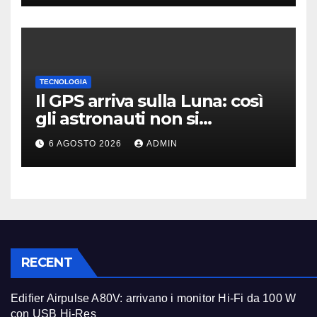
TECNOLOGIA
Il GPS arriva sulla Luna: così
gli astronauti non si
perderanno più
6 AGOSTO 2026
ADMIN
RECENT
Edifier Airpulse A80V: arrivano i monitor Hi-Fi da 100 W
con USB Hi-Res