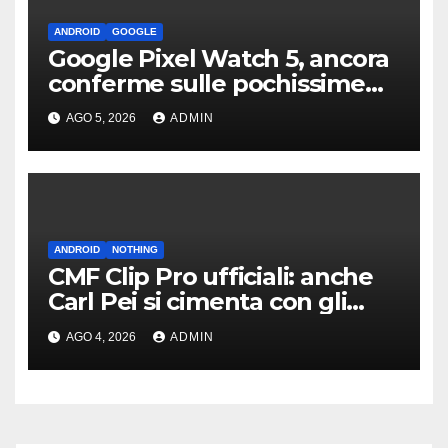
ANDROID
GOOGLE
Google Pixel Watch 5, ancora
conferme sulle pochissime
novità hardware
AGO 5, 2026
ADMIN
ANDROID
NOTHING
CMF Clip Pro ufficiali: anche
Carl Pei si cimenta con gli
auricolari “open” a clip
AGO 4, 2026
ADMIN