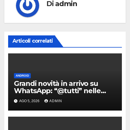
Di
admin
Articoli correlati
ANDROID
Grandi novità in arrivo su
WhatsApp: “@tutti” nelle
chat di gruppo e non solo
AGO 5, 2026
ADMIN