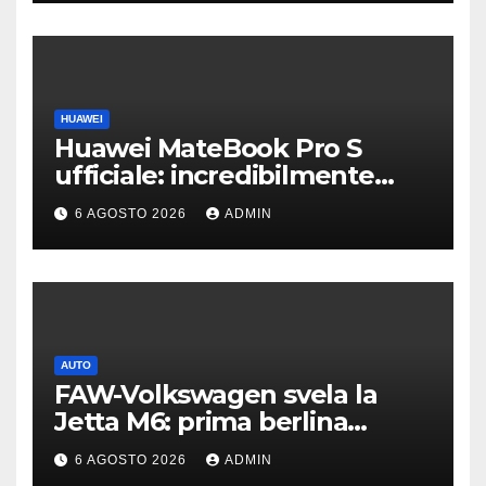
HUAWEI
Huawei MateBook Pro S
ufficiale: incredibilmente
leggero e supersottile
6 AGOSTO 2026
ADMIN
AUTO
FAW-Volkswagen svela la
Jetta M6: prima berlina
elettrica del marchio
6 AGOSTO 2026
ADMIN