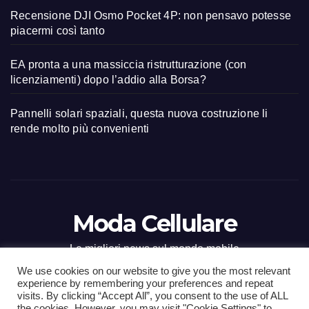
Recensione DJI Osmo Pocket 4P: non pensavo potesse
piacermi così tanto
EA pronta a una massiccia ristrutturazione (con
licenziamenti) dopo l’addio alla Borsa?
Pannelli solari spaziali, questa nuova costruzione li
rende molto più convenienti
Moda Cellulare
Le migliori news sul mondo mobile
We use cookies on our website to give you the most relevant
experience by remembering your preferences and repeat
visits. By clicking “Accept All”, you consent to the use of ALL
the cookies. However, you may visit "Cookie Settings" to