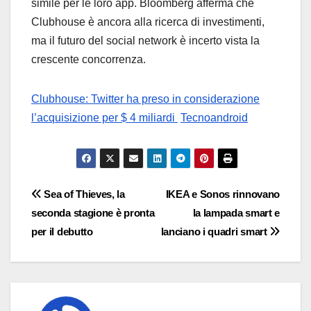
simile per le loro app. Bloomberg afferma che
Clubhouse è ancora alla ricerca di investimenti,
ma il futuro del social network è incerto vista la
crescente concorrenza.
Clubhouse: Twitter ha preso in considerazione
l’acquisizione per $ 4 miliardi
Tecnoandroid
Navigazione
Sea of Thieves, la
IKEA e Sonos rinnovano
seconda stagione è pronta
la lampada smart e
articoli
per il debutto
lanciano i quadri smart