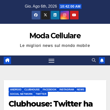
Salta
Gio. Ago 6th, 2026
10:42:00 AM
al
contenuto
Moda Cellulare
Le migliori news sul mondo mobile
ANDROID
CLUBHOUSE
FACEBOOK
INSTAGRAM
NEWS
SOCIAL NETWORK
TWITTER
Clubhouse: Twitter ha