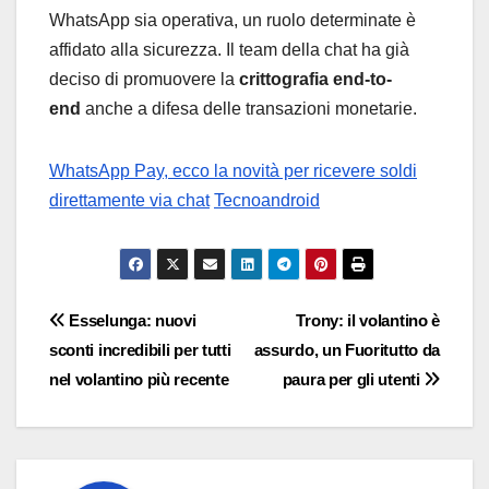
WhatsApp sia operativa, un ruolo determinate è
affidato alla sicurezza. Il team della chat ha già
deciso di promuovere la
crittografia end-to-
end
anche a difesa delle transazioni monetarie.
WhatsApp Pay, ecco la novità per ricevere soldi
direttamente via chat
Tecnoandroid
Navigazione
Esselunga: nuovi
Trony: il volantino è
sconti incredibili per tutti
assurdo, un Fuoritutto da
articoli
nel volantino più recente
paura per gli utenti