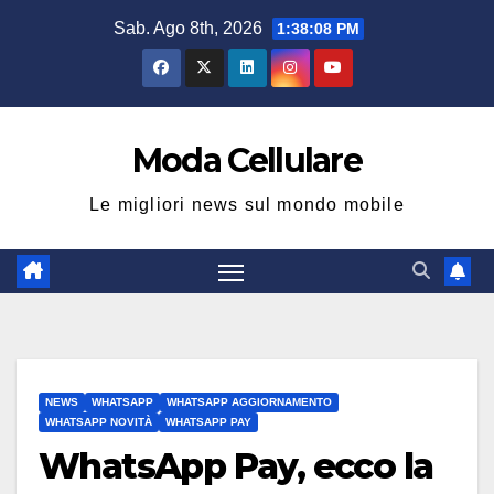
Salta
Sab. Ago 8th, 2026
1:38:09 PM
al
contenuto
Moda Cellulare
Le migliori news sul mondo mobile
NEWS
WHATSAPP
WHATSAPP AGGIORNAMENTO
WHATSAPP NOVITÀ
WHATSAPP PAY
WhatsApp Pay, ecco la