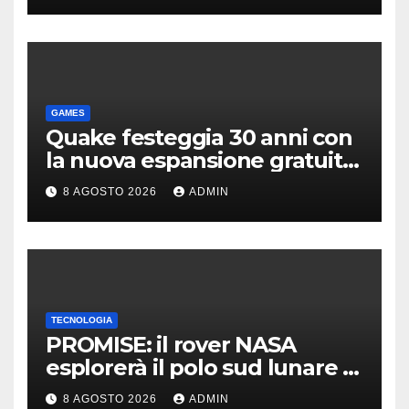
GAMES
Quake festeggia 30 anni con
la nuova espansione gratuita
Dawn of The Machine
8 AGOSTO 2026
ADMIN
TECNOLOGIA
PROMISE: il rover NASA
esplorerà il polo sud lunare |
Cosa sappiamo
8 AGOSTO 2026
ADMIN