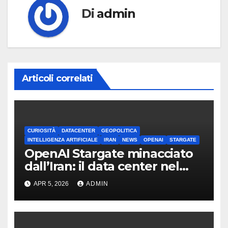
Di
admin
Articoli correlati
CURIOSITÀ
DATACENTER
GEOPOLITICA
INTELLIGENZA ARTIFICIALE
IRAN
NEWS
OPENAI
STARGATE
OpenAI Stargate minacciato
dall’Iran: il data center nel
mirino
APR 5, 2026
ADMIN