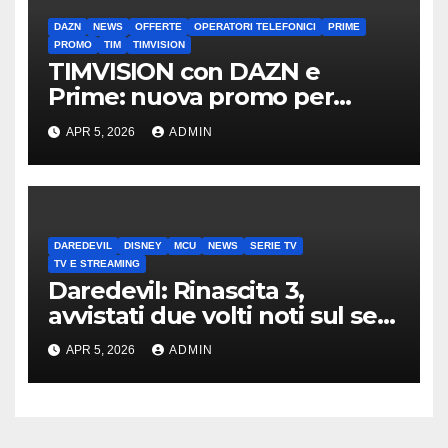
DAZN
NEWS
OFFERTE
OPERATORI TELEFONICI
PRIME
PROMO
TIM
TIMVISION
TIMVISION con DAZN e
Prime: nuova promo per
clienti TIM
APR 5, 2026
ADMIN
DAREDEVIL
DISNEY
MCU
NEWS
SERIE TV
TV E STREAMING
Daredevil: Rinascita 3,
avvistati due volti noti sul set
di New York
APR 5, 2026
ADMIN