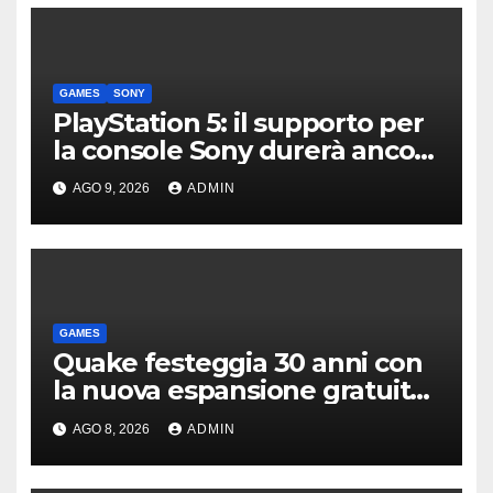
GAMES
SONY
PlayStation 5: il supporto per
la console Sony durerà ancora
diversi anni?
AGO 9, 2026
ADMIN
GAMES
Quake festeggia 30 anni con
la nuova espansione gratuita
Dawn of The Machine
AGO 8, 2026
ADMIN