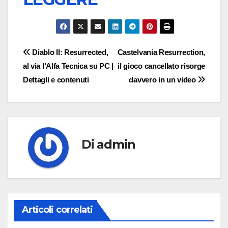
Navigazione
Diablo II: Resurrected,
Castelvania Resurrection,
al via l’Alfa Tecnica su PC |
il gioco cancellato risorge
articoli
Dettagli e contenuti
davvero in un video
Di
admin
Articoli correlati