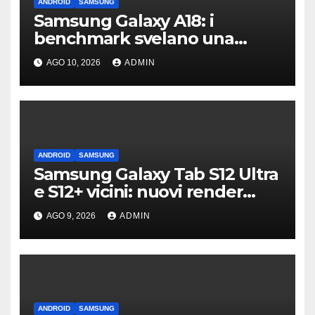
ANDROID
SAMSUNG
Samsung Galaxy A18: i
benchmark svelano una
scheda tecnica senza
AGO 10, 2026
ADMIN
sorprese
ANDROID
SAMSUNG
Samsung Galaxy Tab S12 Ultra
e S12+ vicini: nuovi render
confermano il design
AGO 9, 2026
ADMIN
ANDROID
SAMSUNG