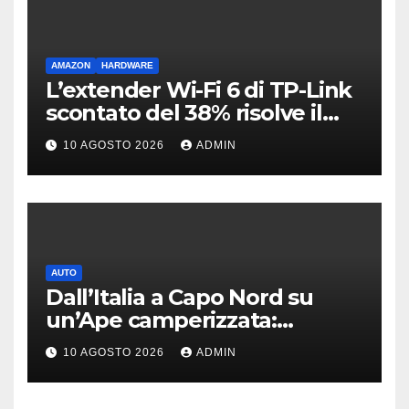
AMAZON
HARDWARE
L’extender Wi-Fi 6 di TP-Link
scontato del 38% risolve il
problema delle zone morte
10 AGOSTO 2026
ADMIN
AUTO
Dall’Italia a Capo Nord su
un’Ape camperizzata:
l’incredibile impresa di
10 AGOSTO 2026
ADMIN
Francesco