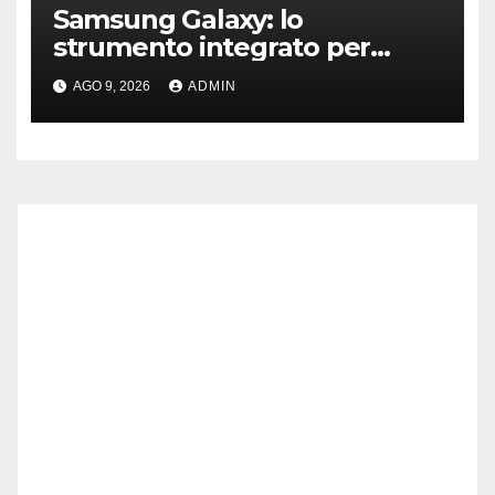
Samsung Galaxy: lo
strumento integrato per
liberare spazio sullo
AGO 9, 2026
ADMIN
smartphone