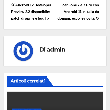
Navigazione
Android 12 Developer
ZenFone 7 e 7 Pro con
Preview 2.2 disponibile:
Android 11 in Italia da
articoli
patch di aprile e bug fix
domani: ecco le novità
Di
admin
Articoli correlati