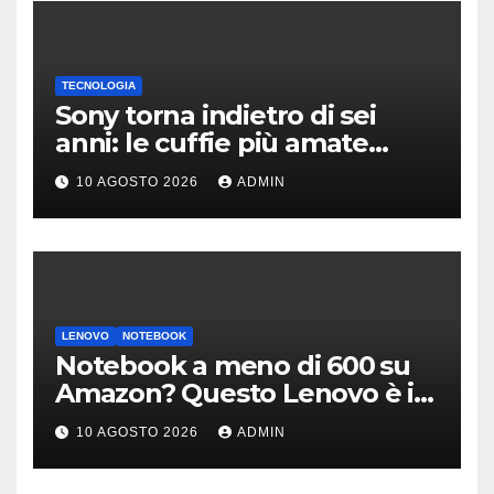
TECNOLOGIA
Sony torna indietro di sei
anni: le cuffie più amate
potrebbero rinascere
10 AGOSTO 2026
ADMIN
LENOVO
NOTEBOOK
Notebook a meno di 600 su
Amazon? Questo Lenovo è il
modello giusto (anche a rate)
10 AGOSTO 2026
ADMIN