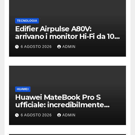
TECNOLOGIA
Edifier Airpulse A80V:
arrivano i monitor Hi-Fi da 100
W con USB Hi-Res
6 AGOSTO 2026
ADMIN
HUAWEI
Huawei MateBook Pro S
ufficiale: incredibilmente
leggero e supersottile
6 AGOSTO 2026
ADMIN