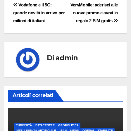
Navigazione
Vodafone e il 5G:
VeryMobile: aderisci alle
grande novità in arrivo per
nuove promo e avrai in
articoli
milioni di italiani
regalo 2 SIM gratis
Di
admin
Articoli correlati
CURIOSITÀ
DATACENTER
GEOPOLITICA
INTELLIGENZA ARTIFICIALE
IRAN
NEWS
OPENAI
STARGATE