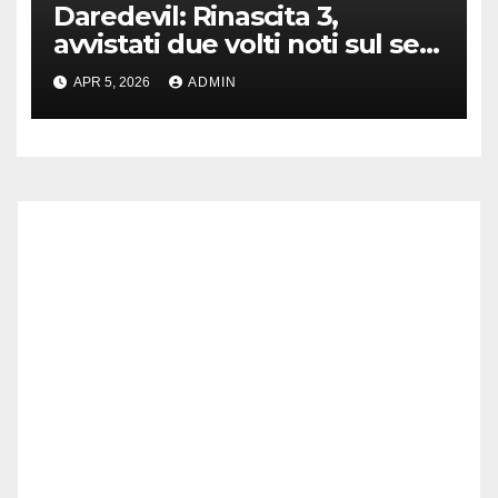
Daredevil: Rinascita 3,
avvistati due volti noti sul set
di New York
APR 5, 2026
ADMIN