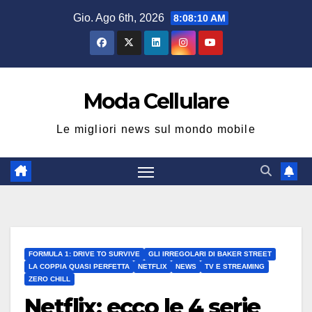
Salta
Gio. Ago 6th, 2026
8:08:10 AM
al
contenuto
Moda Cellulare
Le migliori news sul mondo mobile
FORMULA 1: DRIVE TO SURVIVE
GLI IRREGOLARI DI BAKER STREET
LA COPPIA QUASI PERFETTA
NETFLIX
NEWS
TV E STREAMING
ZERO CHILL
Netflix: ecco le 4 serie