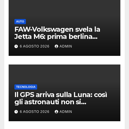
AUTO
FAW-Volkswagen svela la
Jetta M6: prima berlina
elettrica del marchio
6 AGOSTO 2026
ADMIN
TECNOLOGIA
Il GPS arriva sulla Luna: così
gli astronauti non si
perderanno più
6 AGOSTO 2026
ADMIN