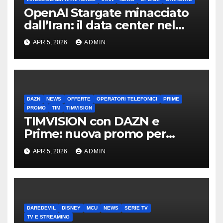
OpenAI Stargate minacciato
dall’Iran: il data center nel
mirino
APR 5, 2026
ADMIN
DAZN
NEWS
OFFERTE
OPERATORI TELEFONICI
PRIME
PROMO
TIM
TIMVISION
TIMVISION con DAZN e
Prime: nuova promo per
clienti TIM
APR 5, 2026
ADMIN
DAREDEVIL
DISNEY
MCU
NEWS
SERIE TV
TV E STREAMING