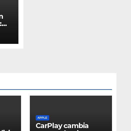
n
:
APPLE
CarPlay cambia