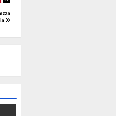
rezza
gia