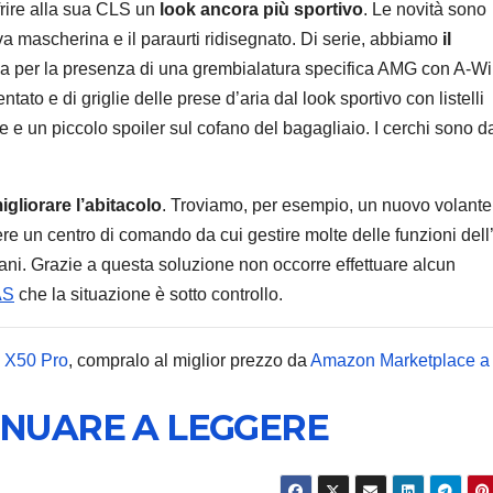
ffrire alla sua CLS un
look ancora più sportivo
. Le novità sono
ova mascherina e il paraurti ridisegnato. Di serie, abbiamo
il
izza per la presenza di una grembialatura specifica AMG con A-Wi
ntato e di griglie delle prese d’aria dal look sportivo con listelli
ore e un piccolo spoiler sul cofano del bagagliaio. I cerchi sono d
MOBILE
Samsu
Galaxy
igliorare l’abitacolo
. Troviamo, per esempio, un nuovo volante
ere un centro di comando da cui gestire molte delle funzioni dell
trapel
7 AGOSTO 2
 mani. Grazie a questa soluzione non occorre effettuare alcun
immag
AS
che la situazione è sotto controllo.
alta
 X50 Pro
, compralo al miglior prezzo da
Amazon Marketplace 
risoluz
dettagl
INUARE A LEGGERE
design