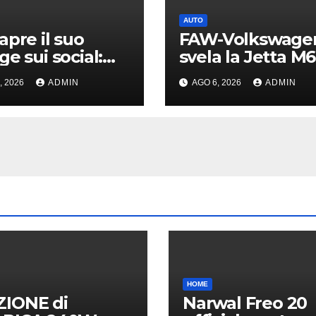
AUTO
apre il suo
FAW-Volkswage
ge sui social:
svela la Jetta M6
ti i “giocattoli”
prima berlina
, 2026
ADMIN
AGO 6, 2026
ADMIN
ltre 40 milioni
elettrica del
marchio
HOME
ZIONE di
Narwal Freo 20