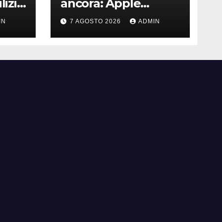
lizia
ancora: Apple
e
aggiorna Musica e
IN
7 AGOSTO 2026
ADMIN
in
Podcast in auto