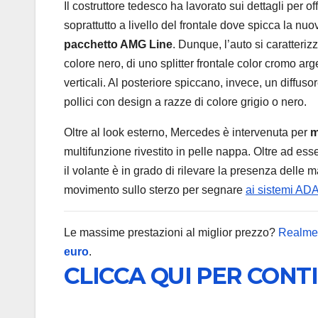
Il costruttore tedesco ha lavorato sui dettagli per o
soprattutto a livello del frontale dove spicca la nu
pacchetto AMG Line
. Dunque, l’auto si caratter
colore nero, di uno splitter frontale color cromo arge
verticali. Al posteriore spiccano, invece, un diffus
pollici con design a razze di colore grigio o nero.
Oltre al look esterno, Mercedes è intervenuta per
m
multifunzione rivestito in pelle nappa. Oltre ad ess
il volante è in grado di rilevare la presenza delle
movimento sullo sterzo per segnare
ai sistemi AD
Le massime prestazioni al miglior prezzo?
Realme
euro
.
CLICCA QUI PER CONT