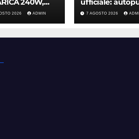
ARICA 240W,
ufficiale: autopu
VI ACCESSORI e
in tempo reale 
OSTO 2026
ADMIN
7 AGOSTO 2026
ADM
I 40Gb SBS
speciale design 
tessuto