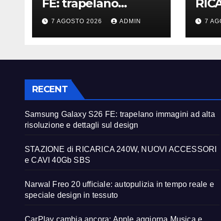
FE: trapelano
RIC
immagini ad alta
NUO
7 AGOSTO 2026
ADMIN
7 AG
risoluzione e
CAV
dettagli sul design
RECENT
Samsung Galaxy S26 FE: trapelano immagini ad alta
risoluzione e dettagli sul design
STAZIONE di RICARICA 240W, NUOVI ACCESSORI
e CAVI 40Gb SBS
Narwal Freo 20 ufficiale: autopulizia in tempo reale e
speciale design in tessuto
CarPlay cambia ancora: Apple aggiorna Musica e