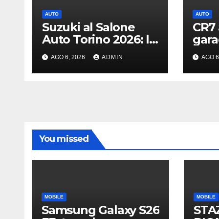
AUTO
AUTO
Suzuki al Salone
CR7 
Auto Torino 2026: le
gara
novità
svela
AGO 6, 2026
ADMIN
AGO 6
da o
You missed
MOBILE
MOBILE
Samsung Galaxy S26
STA