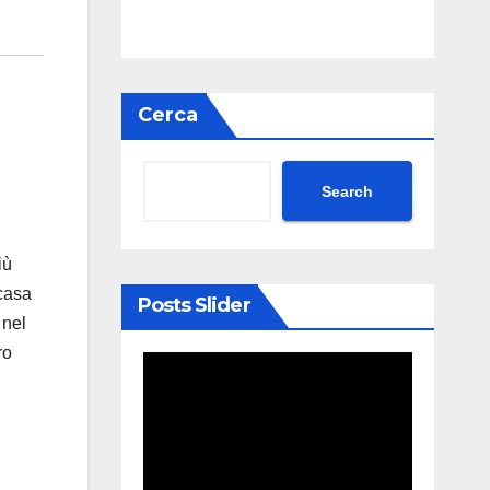
Cerca
Search
iù
 casa
Posts Slider
 nel
ro