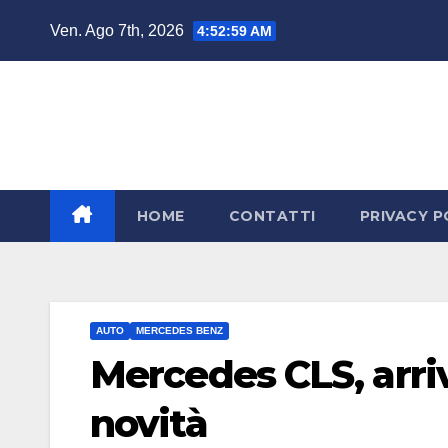
Salta
Ven. Ago 7th, 2026
4:53:00 AM
al
contenuto
HOME
CONTATTI
PRIVACY P
AUTO
MERCEDES BENZ
Mercedes CLS, arriva
novità