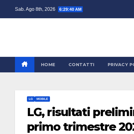
Salta
Sab. Ago 8th, 2026
6:29:42 AM
al
contenuto
HOME
CONTATTI
PRIVACY P
LG
MOBILE
LG, risultati preli
primo trimestre 20