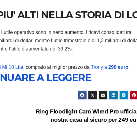
PIU’ ALTI NELLA STORIA DI L
’utile operativo sono in netto aumento. I ricavi consolidati tra
MICROSOFT
TEC
rdi di dollari mentre l’utile trimestrale è di 1,3 miliardi di dolla
Micros
tre l’utile è aumentato del 39,2%.
svela 
 Mi 10 Lite
, compralo al miglior prezzo da
Trony a
299 euro
.
l’AI sta
8 AGOSTO 2
INUARE A LEGGERE
riscriv
modo 
creare
Ring Floodlight Cam Wired Pro ufficial
softwa
nostra casa al sicuro per 249 e