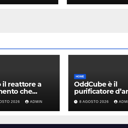
erenze e prezzi
HOME
 il reattore a
OddCube è il
mento che
purificatore d’ar
ce le emissioni
che sfida
OSTO 2026
ADMIN
8 AGOSTO 2026
ADM
’industria
lobsolescenza
ica
programmata