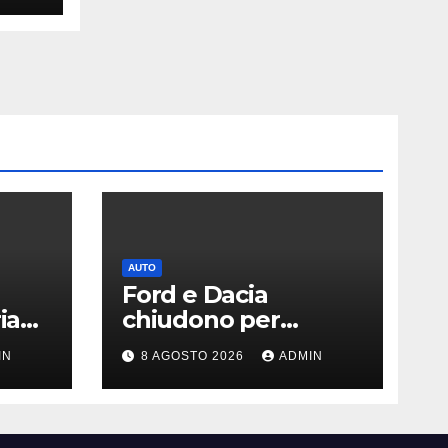
AUTO
Ford e Dacia
ia
chiudono per
siccità: il Danubio
IN
8 AGOSTO 2026
ADMIN
ferma la produzione
auto