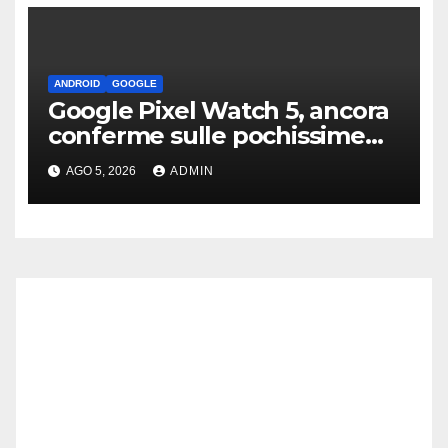
ANDROID
GOOGLE
Google Pixel Watch 5, ancora
conferme sulle pochissime
novità hardware
AGO 5, 2026
ADMIN