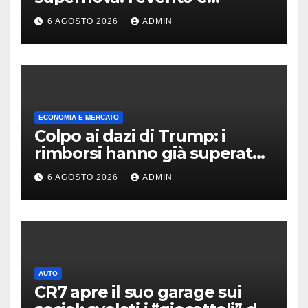
rarissimo
6 AGOSTO 2026
ADMIN
ECONOMIA E MERCATO
Colpo ai dazi di Trump: i
rimborsi hanno già superato i
100 miliardi di dollari
6 AGOSTO 2026
ADMIN
AUTO
CR7 apre il suo garage sui