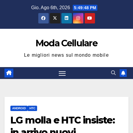
Salta
Gio. Ago 6th, 2026
5:49:49 PM
al
contenuto
Moda Cellulare
Le migliori news sul mondo mobile
ANDROID
HTC
LG molla e HTC insiste:
in arrivo nuovi