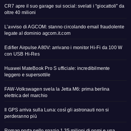
CR7 apre il suo garage sui social: svelati i “giocattoli” da
oltre 40 milioni
L’avviso di AGCOM: stanno circolando email fraudolente
legate al dominio agcom.it.com
Edifier Airpulse A80V: arrivano i monitor Hi-Fi da 100 W
con USB Hi-Res
Huawei MateBook Pro S ufficiale: incredibilmente
leggero e supersottile
FAW-Volkswagen svela la Jetta M6: prima berlina
elettrica del marchio
Il GPS arriva sulla Luna: così gli astronauti non si
perderanno più
Roman porta nello spazio 1,35 milioni di nomi e una