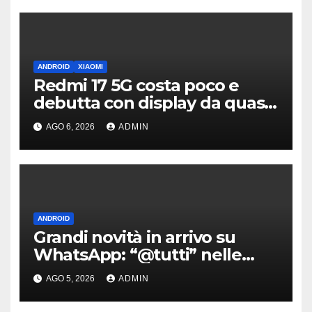
ANDROID
XIAOMI
Redmi 17 5G costa poco e
debutta con display da quasi
7 pollici e batteria enorme
AGO 6, 2026
ADMIN
ANDROID
Grandi novità in arrivo su
WhatsApp: “@tutti” nelle
chat di gruppo e non solo
AGO 5, 2026
ADMIN