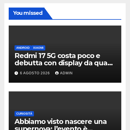
You missed
ANDROID
XIAOMI
Redmi 17 5G costa poco e
debutta con display da quasi
7 pollici e batteria enorme
6 AGOSTO 2026
ADMIN
CURIOSITÀ
Abbiamo visto nascere una
supernova: l’evento è