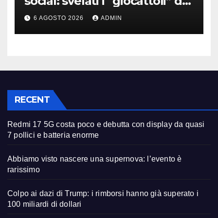
social: svelati i “giocattoli” da
oltre 40 milioni
6 AGOSTO 2026
ADMIN
RECENT
Redmi 17 5G costa poco e debutta con display da quasi
7 pollici e batteria enorme
Abbiamo visto nascere una supernova: l’evento è
rarissimo
Colpo ai dazi di Trump: i rimborsi hanno già superato i
100 miliardi di dollari