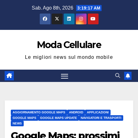
Salta
Sab. Ago 8th, 2026
3:19:18 AM
al
contenuto
Moda Cellulare
Le migliori news sul mondo mobile
AGGIORNAMENTO GOOGLE MAPS
ANDROID
APPLICAZIONI
GOOGLE MAPS
GOOGLE MAPS UPDATE
NAVIGATORI E TRASPORTI
NEWS
Google Maps: prossimi