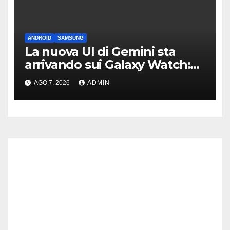
ANDROID
SAMSUNG
La nuova UI di Gemini sta
arrivando sui Galaxy Watch:
primi avvistamenti
AGO 7, 2026
ADMIN