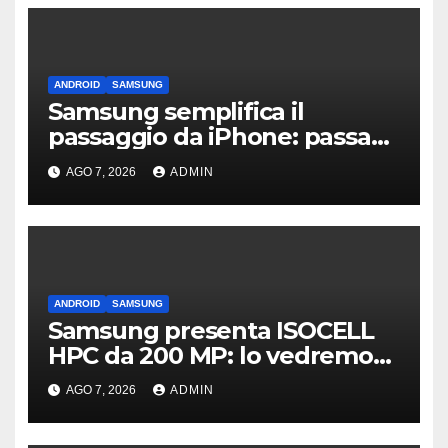
ANDROID
SAMSUNG
Samsung semplifica il
passaggio da iPhone: passa
WhatsApp e c’è l’assistenza
AGO 7, 2026
ADMIN
ANDROID
SAMSUNG
Samsung presenta ISOCELL
HPC da 200 MP: lo vedremo
sui Galaxy S27?
AGO 7, 2026
ADMIN