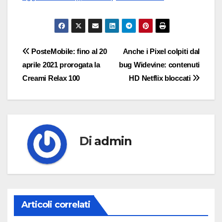
Navigazione
PosteMobile: fino al 20
Anche i Pixel colpiti dal
aprile 2021 prorogata la
bug Widevine: contenuti
articoli
Creami Relax 100
HD Netflix bloccati
Di
admin
Articoli correlati