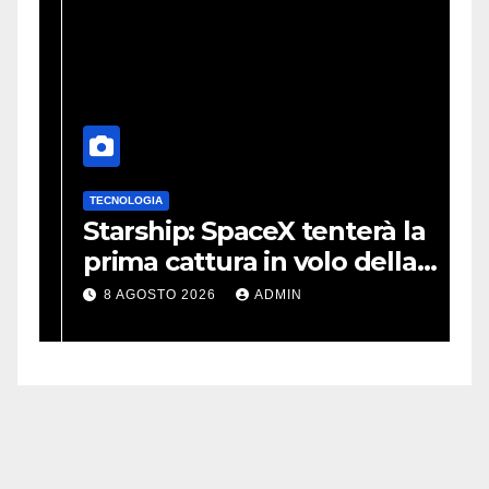
TECNOLOGIA
 e
Starship: SpaceX tenterà la
prima cattura in volo della
navetta
8 AGOSTO 2026
ADMIN