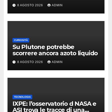
account gratis e intelligenza
8 AGOSTO 2026
ADMIN
potenziata
CURIOSITÀ
Su Plutone potrebbe
scorrere ancora azoto liquido
8 AGOSTO 2026
ADMIN
TECNOLOGIA
IXPE: l’osservatorio d NASA e
ASI trova le tracce di una