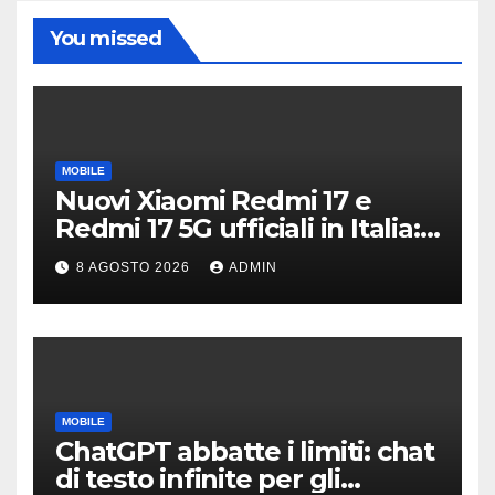
You missed
MOBILE
Nuovi Xiaomi Redmi 17 e
Redmi 17 5G ufficiali in Italia:
specifiche tecniche,
8 AGOSTO 2026
ADMIN
differenze e prezzi
MOBILE
ChatGPT abbatte i limiti: chat
di testo infinite per gli